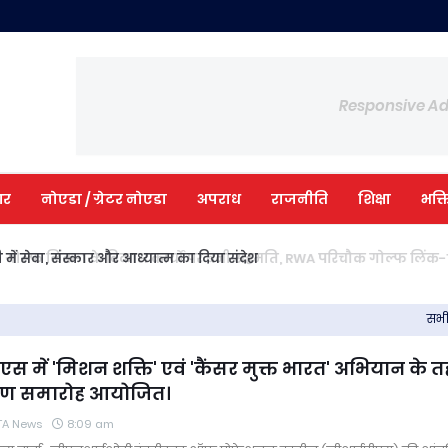
Responsive A
आर
नोएडा / ग्रेटर नोएडा
अपराध
राजनीति
शिक्षा
भक्त
ी में सेवा, संस्कार और आध्यात्म का दिया संदेश
सभी 
 में 'मिशन शक्ति' एवं 'कैंसर मुक्त भारत' अभियान के 
हण समारोह आयोजित।
TA News
8:09 am