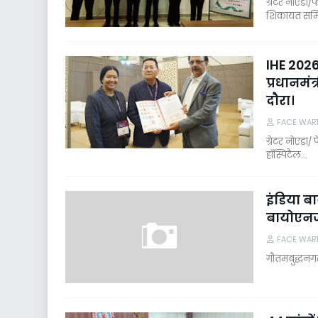
ग्रेटर नोएड
शिकायत सम
IHE 2026
प्रधानमं
दौरा।
FACE WAR
ग्रेटर नोएडा
हॉस्पिटैल…
इंडिया बा
बायोएनर्
FACE WAR
गौतमबुद्धनगर,