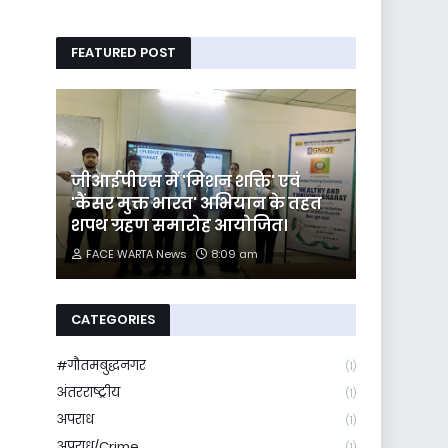
FEATURED POST
जीआईपीएस में 'मिशन शक्ति' एवं
'कैंसर मुक्त भारत' अभियान के तहत
शपथ ग्रहण समारोह आयोजित।
FACE WARTA News
8:09 am
CATEGORIES
#गौतमबुद्धनगर
(1)
अंतरराष्ट्रीय
(1)
अपराध
(1)
अपराध/Crime
(1)