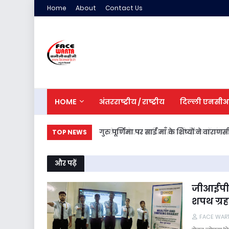
Home
About
Contact Us
HOME
अंतरराष्ट्रीय / राष्ट्रीय
दिल्ली एनसी
गुरु पूर्णिमा पर साईं माँ के शिष्यों ने वाराणस
TOP NEWS
और पढ़ें
जीआईपीएस
शपथ ग्र
FACE WAR