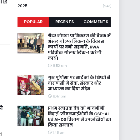
गाई
2025
(243)
POPULAR
RECENTS
COMMENTS
ग्रेटर नोएडा प्राधिकरण की बैठक में
अंसल गोल्फ लिंक-1 के विकास
कार्यों पर बनी सहमति, RWA
परिचौक गोल्फ लिंक-1 करेगी
कार्य।
6:52 am
गुरु पूर्णिमा पर साईं माँ के शिष्यों ने
वाराणसी में सेवा, संस्कार और
आध्यात्म का दिया संदेश
8:47 pm
ो
प्रथम स्नातक बैच को भावभीनी
विदाई: जीएनआईओटी के CSE–AI
एवं AI-DS विभाग ने उपलब्धियों का
किया सम्मान
1:48 am
ेश