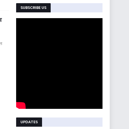
SUBSCRIBE US
स
चल
UPDATES