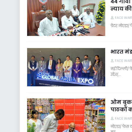
44 गांवो
न्याय की
FACE WAR
ग्रेटर नोएडा/ 
भारत मंड
FACE WAR
नई दिल्ली/ फ
उद्देश्…
ओम बुक 
पाठकों का
FACE WAR
नोएडा/ फेस वा