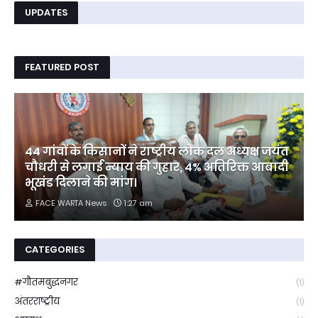
UPDATES
FEATURED POST
44 गांवों के किसानों ने राष्ट्रीय लोक दल अध्यक्ष जयंत
चौधरी से लगाई न्याय की गुहार, 4% अतिरिक्त आबादी
भूखंड दिलाने की मांग।
FACE WARTA News
1:27 am
CATEGORIES
#गौतमबुद्धनगर
(1)
अंतरराष्ट्रीय
(1)