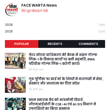
FACE WARTA News
मेरा पूरा प्रोफ़ाइल देखें
2026
(680)
2025
(243)
POPULAR
RECENTS
COMMENTS
ग्रेटर नोएडा प्राधिकरण की बैठक में अंसल गोल्फ
लिंक-1 के विकास कार्यों पर बनी सहमति, RWA
परिचौक गोल्फ लिंक-1 करेगी कार्य।
6:52 am
गुरु पूर्णिमा पर साईं माँ के शिष्यों ने वाराणसी में सेवा,
संस्कार और आध्यात्म का दिया संदेश
8:47 pm
प्रथम स्नातक बैच को भावभीनी विदाई:
जीएनआईओटी के CSE–AI एवं AI-DS विभाग ने
उपलब्धियों का किया सम्मान