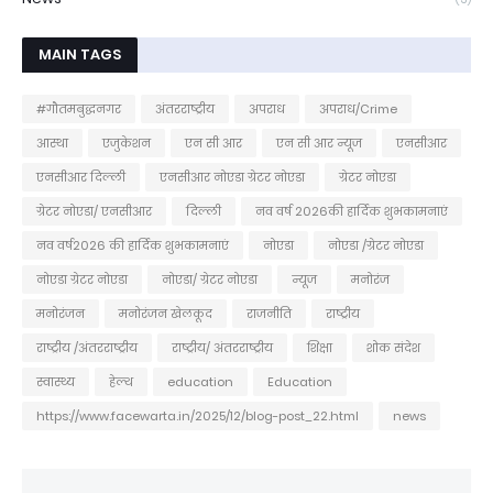
MAIN TAGS
#गौतमबुद्धनगर
अंतरराष्ट्रीय
अपराध
अपराध/Crime
आस्था
एजुकेशन
एन सी आर
एन सी आर न्यूज
एनसीआर
एनसीआर दिल्ली
एनसीआर नोएडा ग्रेटर नोएडा
ग्रेटर नोएडा
ग्रेटर नोएडा/ एनसीआर
दिल्ली
नव वर्ष 2026की हार्दिक शुभकामनाएं
नव वर्ष2026 की हार्दिक शुभकामनाएं
नोएडा
नोएडा /ग्रेटर नोएडा
नोएडा ग्रेटर नोएडा
नोएडा/ ग्रेटर नोएडा
न्यूज
मनोरंज
मनोरंजन
मनोरंजन खेलकूद
राजनीति
राष्ट्रीय
राष्ट्रीय /अंतरराष्ट्रीय
राष्ट्रीय/ अंतरराष्ट्रीय
शिक्षा
शोक संदेश
स्वास्थ्य
हेल्थ
education
Education
https://www.facewarta.in/2025/12/blog-post_22.html
news