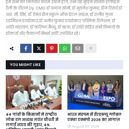
हम सभी को मिलकर कदम उठाने होंगे, तभी यह मुहिम सार्थक होगी।इस
रैली के दौरान Dy. CMO डॉ चन्दन सोनी, डॉ भुवनेश कुमार, डीन रिसर्च,डॉ
आर. सी. सिंह, डॉ. हेमंत डीन स्कूल ऑफ़ डेंटल साइंस, डॉ राजीव गुप्ता
एडमिशन डायरेक्टर,डॉ अजीत कुमार डायरेक्टर पब्लिक रिलेशन, डॉ
शांति नारायण, डॉ करिष्ठा मैथ्यू, डॉ ऋचा, डॉ राशि सहित सभी विभागो के
डॉक्टर्स और फैकल्टी मेंबर्स आदि उपस्थित रहे l
YOU MIGHT LIKE
44 गांवों के किसानों ने राष्ट्रीय
भारत मंडपम में ईएडब्ल्यू ग्लोबल
लोक दल अध्यक्ष जयंत चौधरी से
एक्वा एक्सपो 2026 का आगाज़
लगाई न्याय की गुहार, 4%
August 06, 2026