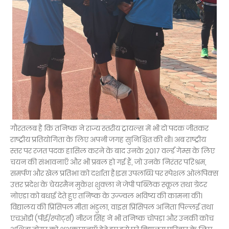
गौरतलब है कि तनिष्क ने राज्य स्तरीय ट्रायल्स में भी दो पदक जीतकर
राष्ट्रीय प्रतियोगिता के लिए अपनी जगह सुनिश्चित की थी। अब राष्ट्रीय
स्तर पर रजत पदक हासिल करने के बाद उनके 2017 वर्ल्ड गेम्स के लिए
चयन की संभावनाएँ और भी प्रबल हो गई हैं, जो उनके निरंतर परिश्रम,
समर्पण और खेल प्रतिभा को दर्शाता है।इस उपलब्धि पर स्पेशल ओलंपिक्स
उत्तर प्रदेश के चेयरमैन मुकेश शुक्ला ने जेपी पब्लिक स्कूल तथा ग्रेटर
नोएडा को बधाई देते हुए तनिष्क के उज्ज्वल भविष्य की कामना की।
विद्यालय की प्रिंसिपल मीता भंडुला, वाइस प्रिंसिपल अनिता पिल्लई तथा
एचओडी (पीई/स्पोर्ट्स) नीरज सिंह ने भी तनिष्क चोपड़ा और उनकी कोच