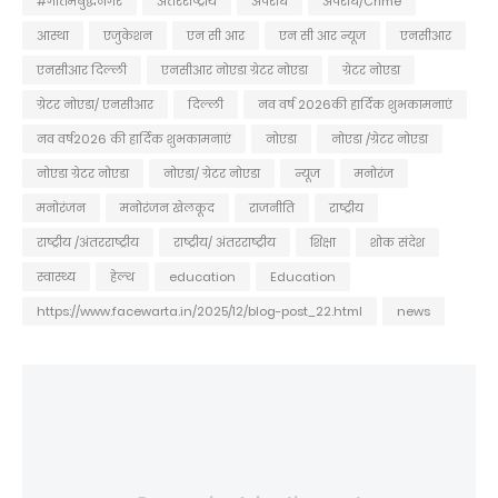
#गौतमबुद्धनगर
अंतरराष्ट्रीय
अपराध
अपराध/Crime
आस्था
एजुकेशन
एन सी आर
एन सी आर न्यूज
एनसीआर
एनसीआर दिल्ली
एनसीआर नोएडा ग्रेटर नोएडा
ग्रेटर नोएडा
ग्रेटर नोएडा/ एनसीआर
दिल्ली
नव वर्ष 2026की हार्दिक शुभकामनाएं
नव वर्ष2026 की हार्दिक शुभकामनाएं
नोएडा
नोएडा /ग्रेटर नोएडा
नोएडा ग्रेटर नोएडा
नोएडा/ ग्रेटर नोएडा
न्यूज
मनोरंज
मनोरंजन
मनोरंजन खेलकूद
राजनीति
राष्ट्रीय
राष्ट्रीय /अंतरराष्ट्रीय
राष्ट्रीय/ अंतरराष्ट्रीय
शिक्षा
शोक संदेश
स्वास्थ्य
हेल्थ
education
Education
https://www.facewarta.in/2025/12/blog-post_22.html
news