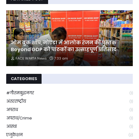
ओम बुक शॉप, नोएडा में आलोक रंजन की पुस्तक
Beyond GDP को पाठकों का उत्साहपूर्ण प्रतिसाद
FACE WARTA News
7:33 am
CATEGORIES
#गौतमबुद्धनगर
(1)
अंतरराष्ट्रीय
(1)
अपराध
(1)
अपराध/Crime
(1)
आस्था
(1)
एजुकेशन
(2)