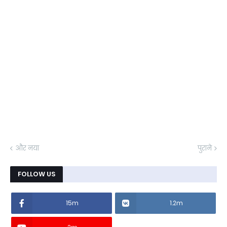
और नया
पुराने
FOLLOW US
15m
1.2m