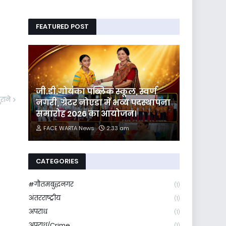
FEATURED POST
जी.डी.गोयंका पब्लिक स्कूल, स्वर्ण
ुराने
नगरी, ग्रेटर नोएडा में भव्य पदस्थापना
समारोह 2026 का आयोजन।
FACE WARTA News
2:33 am
CATEGORIES
#गौतमबुद्धनगर
(1)
अंतरराष्ट्रीय
(1)
अपराध
(1)
अपराध/Crime
(1)