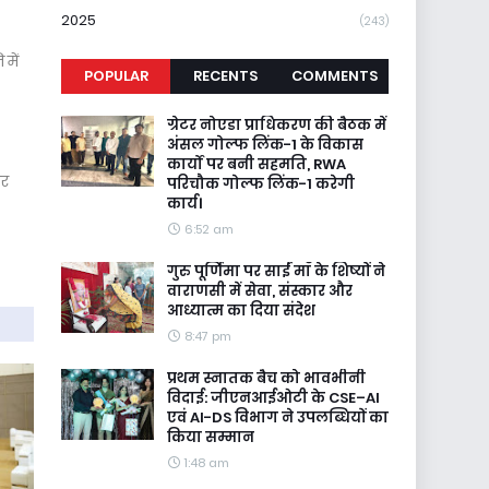
2025
(243)
में
POPULAR
RECENTS
COMMENTS
ग्रेटर नोएडा प्राधिकरण की बैठक में
अंसल गोल्फ लिंक-1 के विकास
कार्यों पर बनी सहमति, RWA
ीर
परिचौक गोल्फ लिंक-1 करेगी
कार्य।
6:52 am
गुरु पूर्णिमा पर साईं माँ के शिष्यों ने
वाराणसी में सेवा, संस्कार और
आध्यात्म का दिया संदेश
8:47 pm
प्रथम स्नातक बैच को भावभीनी
विदाई: जीएनआईओटी के CSE–AI
एवं AI-DS विभाग ने उपलब्धियों का
किया सम्मान
1:48 am