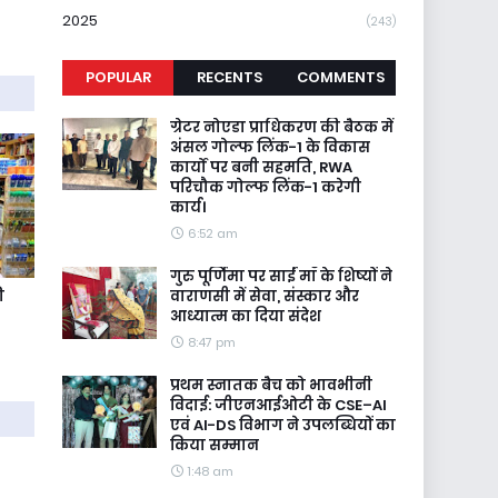
2025
(243)
POPULAR
RECENTS
COMMENTS
ग्रेटर नोएडा प्राधिकरण की बैठक में
अंसल गोल्फ लिंक-1 के विकास
कार्यों पर बनी सहमति, RWA
परिचौक गोल्फ लिंक-1 करेगी
कार्य।
6:52 am
गुरु पूर्णिमा पर साईं माँ के शिष्यों ने
वाराणसी में सेवा, संस्कार और
ी
आध्यात्म का दिया संदेश
8:47 pm
प्रथम स्नातक बैच को भावभीनी
विदाई: जीएनआईओटी के CSE–AI
एवं AI-DS विभाग ने उपलब्धियों का
किया सम्मान
1:48 am