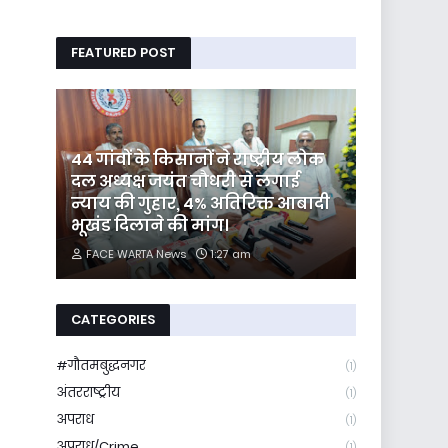
FEATURED POST
44 गांवों के किसानों ने राष्ट्रीय लोक
दल अध्यक्ष जयंत चौधरी से लगाई
न्याय की गुहार, 4% अतिरिक्त आबादी
भूखंड दिलाने की मांग।
FACE WARTA News
1:27 am
CATEGORIES
#गौतमबुद्धनगर
(1)
अंतरराष्ट्रीय
(1)
अपराध
(1)
अपराध/Crime
(1)