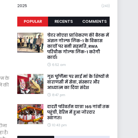
2025
(243)
POPULAR
RECENTS
COMMENTS
ग्रेटर नोएडा प्राधिकरण की बैठक में
अंसल गोल्फ लिंक-1 के विकास
कार्यों पर बनी सहमति, RWA
परिचौक गोल्फ लिंक-1 करेगी
कार्य।
6:52 am
गुरु पूर्णिमा पर साईं माँ के शिष्यों ने
्म के
वाराणसी में सेवा, संस्कार और
ने की
आध्यात्म का दिया संदेश
8:47 pm
दादरी परिवर्तन यात्रा 165 गांवों तक
पहुंची, डेरिन में हुआ जोरदार
स्वागत।
होना
10:43 pm
ा है।