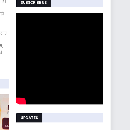
 है।
SUBSCRIBE US
ससे
ुसार,
ज,
ै।
UPDATES