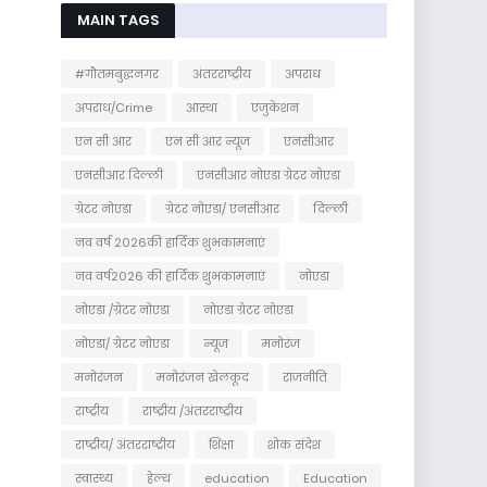
MAIN TAGS
#गौतमबुद्धनगर
अंतरराष्ट्रीय
अपराध
अपराध/Crime
आस्था
एजुकेशन
एन सी आर
एन सी आर न्यूज
एनसीआर
एनसीआर दिल्ली
एनसीआर नोएडा ग्रेटर नोएडा
ग्रेटर नोएडा
ग्रेटर नोएडा/ एनसीआर
दिल्ली
नव वर्ष 2026की हार्दिक शुभकामनाएं
नव वर्ष2026 की हार्दिक शुभकामनाएं
नोएडा
नोएडा /ग्रेटर नोएडा
नोएडा ग्रेटर नोएडा
नोएडा/ ग्रेटर नोएडा
न्यूज
मनोरंज
मनोरंजन
मनोरंजन खेलकूद
राजनीति
राष्ट्रीय
राष्ट्रीय /अंतरराष्ट्रीय
राष्ट्रीय/ अंतरराष्ट्रीय
शिक्षा
शोक संदेश
स्वास्थ्य
हेल्थ
education
Education