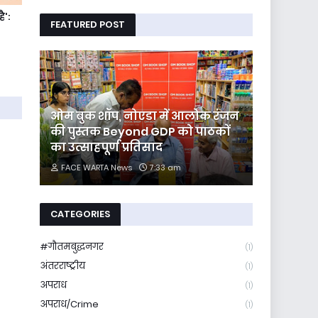
ै':
FEATURED POST
ओम बुक शॉप, नोएडा में आलोक रंजन
की पुस्तक Beyond GDP को पाठकों
का उत्साहपूर्ण प्रतिसाद
FACE WARTA News
7:33 am
CATEGORIES
#गौतमबुद्धनगर
(1)
अंतरराष्ट्रीय
(1)
अपराध
(1)
अपराध/Crime
(1)