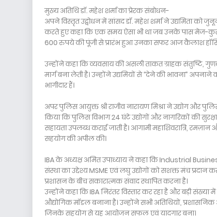
मुख्य अतिथि डॉ. महेश शर्मा का प्रेरक संबोधन-
अपने विस्तृत उद्बोधन में सांसद डॉ. महेश शर्मा ने उद्यमिता को जु
करते हुए कहा कि एक समय ऐसा भी था जब उनके पास मेज-कुर्सी 
600 रुपये की पूंजी से प्रारंभ हुआ उनका सफर आज कैलाश हॉस्प
उन्होंने कहा कि व्यवसाय की असली ताकत ग्राहक संतुष्टि, गुण
मार्ग बना लेती है। उन्होंने उद्यमियों से “देने की भावना” अपनान
भागीदार हैं।
अपर पुलिस आयुक्त श्री राजीव नारायण मिश्रा ने उद्योग और पु
किया कि पुलिस विभाग 24 घंटे उद्योगों और नागरिकों की सुरक्षा
सहायता उपलब्ध कराई जाती है। आगामी महाशिवरात्रि, रमज़ान और होल
सहयोग की अपील की।
IBA के अध्यक्ष अमित उपाध्याय ने कहा कि Industrial Busi
संस्था का उद्देश्य MSME एवं लघु उद्योगों को सशक्त मंच प्रदा
प्रशासन के बीच सकारात्मक संवाद स्थापित करना है।
उन्होंने कहा कि IBA निरंतर विस्तार कर रहा है और बड़ी संख्या में उ
औद्योगिक मॉडल बनाना है। उन्होंने सभी अतिथियों, प्रशासनिक 
जिनके सहयोग से यह आयोजन सफल एवं यादगार बना।