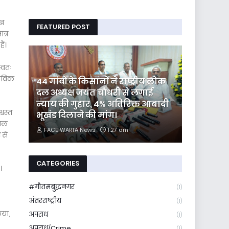
ेख
FEATURED POST
त्र
ैं।
्वतः
्तविक
44 गांवों के किसानों ने राष्ट्रीय लोक
दल अध्यक्ष जयंत चौधरी से लगाई
न्याय की गुहार, 4% अतिरिक्त आबादी
वस्त
भूखंड दिलाने की मांग।
काल
FACE WARTA News
1:27 am
 से
CATEGORIES
।
#गौतमबुद्धनगर
(1)
अंतरराष्ट्रीय
(1)
िया,
अपराध
(1)
अपराध/Crime
(1)