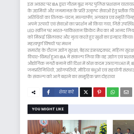
इस अवसर पर IBA द्वारा गौतम बुद्ध नगर पुलिस प्रशासन याताया
के उद्यमियों और जनमानस के प्रति उत्कृष्ट सेवाओं हेतु प्रतीक
अतिथियों का तिलक-चंदन, माल्यार्पण, अंगवस्त्र एवं स्मृति चिन
अपने उत्पादों एवं सेवाओं का प्रदर्शन भी किया गया, जिसे उपस्
LED स्क्रीन पर भारत-पाकिस्तान क्रिकेट मैच का भी आनंद लि
को मिठाई खिलाकर और नृत्य करते हुए खुशी का इजहार किया।
महत्वपूर्ण विषयों पर मंथन
समारोह के दौरान उद्योग सुरक्षा, बेहतर इंफ्रास्ट्रक्चर, महिला सुरक
विचार-विमर्श हुआ। IBA ने संकल्प लिया कि वह उद्योग एवं प्र
औद्योगिक नगरी बनाने की दिशा में ठोस कदम उठाएगा।अंत में, I
जनप्रतिनिधियों, उद्योगपतियों, मीडिया बंधुओं एवं सहयोगी संस्थ
के संकल्प को आगे बढ़ाने का सामूहिक प्रण दोहराया
शेयर करें
YOU MIGHT LIKE