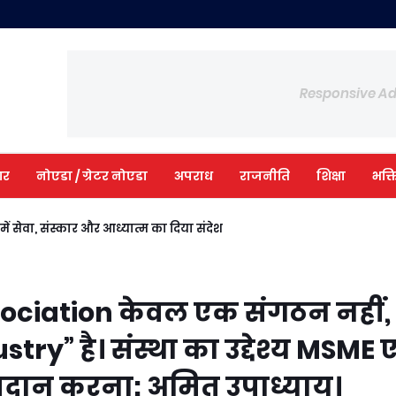
Responsive A
आर
नोएडा / ग्रेटर नोएडा
अपराध
राजनीति
शिक्षा
भक्त
नआईओटी के CSE–AI एवं AI-DS विभाग ने उपलब्धियों का किया सम्मान
वाराणसी में सेवा, संस्कार और आध्यात्म का दिया संदेश
sociation केवल एक संगठन नहीं,
ry” है। संस्था का उद्देश्य MSME ए
 प्रदान करना: अमित उपाध्याय।