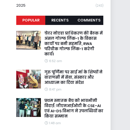
2025
(243)
POPULAR
RECENTS
COMMENTS
ग्रेटर नोएडा प्राधिकरण की बैठक में
अंसल गोल्फ लिंक-1 के विकास
कार्यों पर बनी सहमति, RWA
परिचौक गोल्फ लिंक-1 करेगी
कार्य।
6:52 am
गुरु पूर्णिमा पर साईं माँ के शिष्यों ने
वाराणसी में सेवा, संस्कार और
आध्यात्म का दिया संदेश
8:47 pm
प्रथम स्नातक बैच को भावभीनी
विदाई: जीएनआईओटी के CSE–AI
एवं AI-DS विभाग ने उपलब्धियों का
किया सम्मान
1:48 am