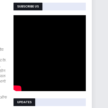
SUBSCRIBE US
जीव
र.के.
,
्योग
तपाल
ागों
उट ऑफ
UPDATES