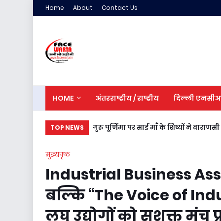
Home
About
Contact Us
HOME
अंतरराष्ट्रीय / राष्ट्रीय
दिल्ली एनसी
प्रथम स्नातक बैच को भावभीनी विदाई: जीए
गुरु पूर्णिमा पर साईं माँ के शिष्यों ने 
TOP NEWS
मुख्यपृष्ठ
Industrial Business As
बल्कि “The Voice of Indust
लघु उद्योगों को सशक्त मंच