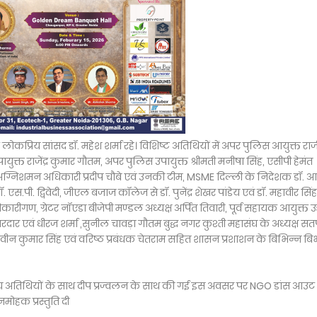
गर के लोकप्रिय सांसद डॉ. महेश शर्मा रहे। विशिष्ट अतिथियों में अपर पुलिस आयुक्त रा
युक्त राजेंद्र कुमार गौतम, अपर पुलिस उपायुक्त श्रीमती मनीषा सिंह, एसीपी हेमंत
मुख्य अग्निशमन अधिकारी प्रदीप चौबे एवं उनकी टीम, MSME दिल्ली के निदेशक डॉ. आ
ी. द्विवेदी, जीएल बजाज कॉलेज से डॉ. पुनेंद्र शेखर पांडेय एवं डॉ. महावीर सिंह
ण, ग्रेटर नॉएडा बीजेपी मण्डल अध्यक्ष अर्पित तिवारी, पूर्व सहायक आयुक्त उद
बरदार एवं धीरज शर्मा ,सुनील चावड़ा गौतम बुद्ध नगर कुश्ती महासंघ के अध्यक्ष स
ीन कुमार सिंह एवं वरिष्ठ प्रबंधक चेतराम सहित शासन प्रशाशन के बिभिन्न बिभ
मान्य अतिथियों के साथ दीप प्रज्वलन के साथ की गई इस अवसर पर NGO डांस आ
नमोहक प्रस्तुति दी