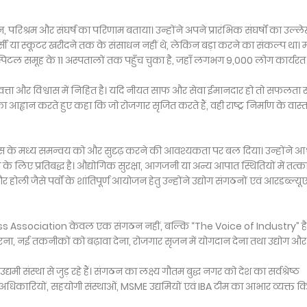
नून, परिश्रम और संघर्ष का परिणाम बताया। उन्होंने अपने प्रारंभिक संघर्षों का उल्ल
या स्कूटर खरीदने तक के संसाधन नहीं थे, लेकिन बड़ा करने का संकल्प था। मा
िटल समूह के 11 अस्पतालों तक पहुँच चुका है, जहाँ लगभग 9,000 लोग कार्यरत ह
वत्ता और विश्वास में निहित है। यदि नीयत साफ और सेवा ईमानदार हो तो सफलता स
े का आह्वान करते हुए कहा कि जो रोजगार सृजित करते हैं, वही राष्ट्र निर्माण के वास
लिस के मध्य समन्वय को और सुदृढ़ करने की आवश्यकता पर बल दिया। उन्होंने आश्
 के लिए प्रतिबद्ध है। औद्योगिक सुरक्षा, आगजनी या अन्य आपात स्थितियों में तत्
ी जैसे पर्वों के शांतिपूर्ण आयोजन हेतु उन्होंने उद्योग संगठनों एवं आरडब्ल्यूए
ness Association केवल एक संगठन नहीं, बल्कि “The Voice of Industry” है
न करना, नई तकनीकों को बढ़ावा देना, रोजगार सृजन में योगदान देना तथा उद्योग और
द्यमी संस्था से जुड़ रहे हैं। संगठन का लक्ष्य गौतम बुद्ध नगर को देश का सर्वश्रेष्ठ
अधिकारियों, सहयोगी संस्थाओं, MSME उद्यमियों एवं IBA टीम का आभार व्यक्त क