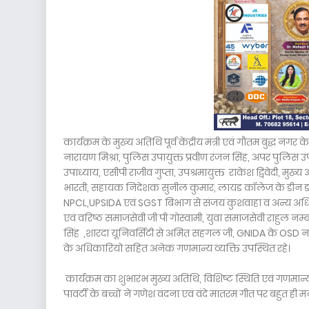
कार्यक्रम के मुख्य अतिथि पूर्व केंद्रीय मंत्री एवं गौतम बुद्ध न
नारायण मिश्रा, पुलिस उपायुक्त प्रवीण रंजन सिंह, अपर पुलिस उपा
उपाध्याय, एसीपी राजीव गुप्ता, उपश्रमायुक्त राकेश द्विवेदी, 
भारती, सहायक निदेशक सुनील कुमार, लायड कॉलेज के डीन डॉ. एस.प
NPCL,UPSIDA एवं SGST बिभाग से संजय कुशवाहा व अन्य अधिकारीग
एवं वरिष्ठ समाजसेवी जी पी गोस्वामी, युवा समाजसेवी राहुल नम्
सिंह ,शारदा यूनिवर्सिटी से अमित सहगल जी, GNIDA के OSD नव
के अधिकारियो सहित अनेक गणमान्य व्यक्ति उपस्थित रहे।
कार्यक्रम का शुभारंभ मुख्य अतिथि, विशिष्ट स्थिति एवं गण
पावर्टी के बच्चों ने गणेश वंदना एवं वंदे मातरम गीत पर बहुत ही म