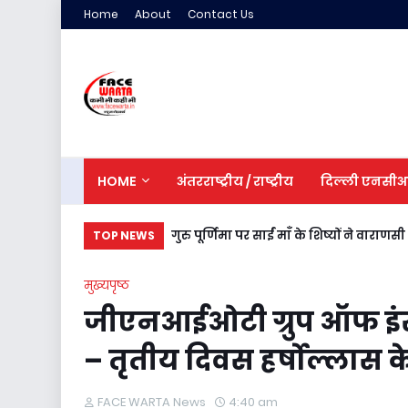
Home
About
Contact Us
HOME
अंतरराष्ट्रीय / राष्ट्रीय
दिल्ली एनसी
गुरु पूर्णिमा पर साईं माँ के शिष्यों ने वाराणस
TOP NEWS
मुख्यपृष्ठ
जीएनआईओटी ग्रुप ऑफ इंस
– तृतीय दिवस हर्षोल्लास क
FACE WARTA News
4:40 am