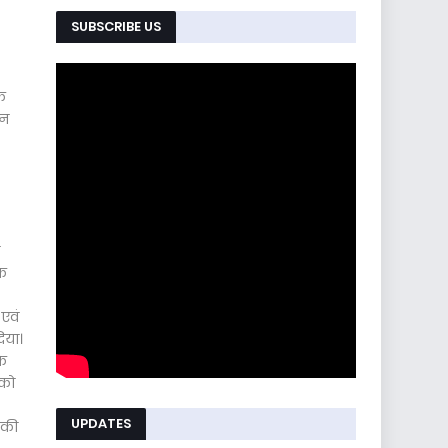
SUBSCRIBE US
के
ठन
वक
 एवं
दिया।
के
 को
UPDATES
 की