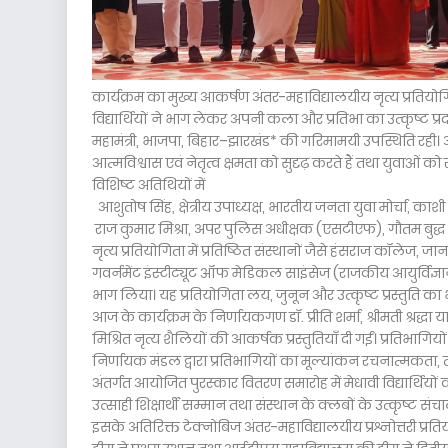
कार्यक्रम का मुख्य आकर्षण अंतर-महाविद्यालयीय नृत्य प्रतियोगिता
विद्यार्थियों ने भाग लेकर अपनी कला और प्रतिभा का उत्कृष्ट प्रदर्
महामंत्री, भाजपा, बिहार–झारखंड* की गरिमामयी उपस्थिति रही। अप
आत्मविश्वास एवं नेतृत्व क्षमता को सुदृढ़ करते हैं तथा युवाओं को राष्ट
विशिष्ट अतिथियों में
आशुतोष सिंह, क्षेत्रीय उपाध्यक्ष, भारतीय जनता युवा मोर्चा, काशी क्
राज कुमार मिश्रा, अपर पुलिस अधीक्षक (एसटीएफ), गौतम बुद्
नृत्य प्रतियोगिता में प्रतिष्ठित संस्थानों जैसे हंसराज कॉलेज
गवर्नमेंट इंस्टीट्यूट ऑफ मेडिकल साइंसेज (राजकीय आयुर्विज्ञान 
भाग लिया। यह प्रतियोगिता लय, जुनून और उत्कृष्ट प्रस्तुति क
आज के कार्यक्रम के निर्णायकगण डॉ. प्रीति शर्मा, श्रीमती श्रद्धा 
मिश्रित नृत्य शैलियों की आकर्षक प्रस्तुतियाँ दी गईं। प्रतिभागिय
निर्णायक मंडल द्वारा प्रतिभागियों का मूल्यांकन रचनात्मकता,
अंतर्गत आयोजित पुरस्कार वितरण समारोह में मेधावी विद्यार्थियों 
उत्साही शिक्षार्थी सम्मान तथा संस्थान के क्लबों के उत्कृष्ट 
इसके अतिरिक्त टेक्नोबिज अंतर-महाविद्यालयीय प्रश्नोत्तरी प्