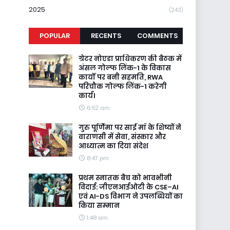
2025
(243)
POPULAR
RECENTS
COMMENTS
ग्रेटर नोएडा प्राधिकरण की बैठक में
अंसल गोल्फ लिंक-1 के विकास
कार्यों पर बनी सहमति, RWA
परिचौक गोल्फ लिंक-1 करेगी
कार्य।
6:52 am
गुरु पूर्णिमा पर साईं माँ के शिष्यों ने
वाराणसी में सेवा, संस्कार और
आध्यात्म का दिया संदेश
8:47 pm
प्रथम स्नातक बैच को भावभीनी
विदाई: जीएनआईओटी के CSE–AI
एवं AI-DS विभाग ने उपलब्धियों का
किया सम्मान
1:48 am