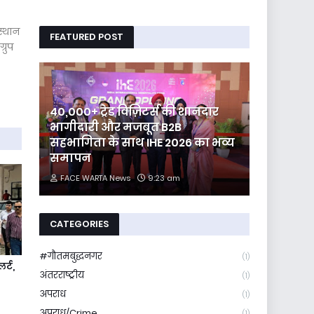
स्थान
FEATURED POST
्रुप
40,000+ ट्रेड विज़िटर्स की शानदार
भागीदारी और मजबूत B2B
सहभागिता के साथ IHE 2026 का भव्य
समापन
FACE WARTA News
9:23 am
CATEGORIES
#गौतमबुद्धनगर
(1)
र्ट,
अंतरराष्ट्रीय
(1)
अपराध
(1)
अपराध/Crime
(1)