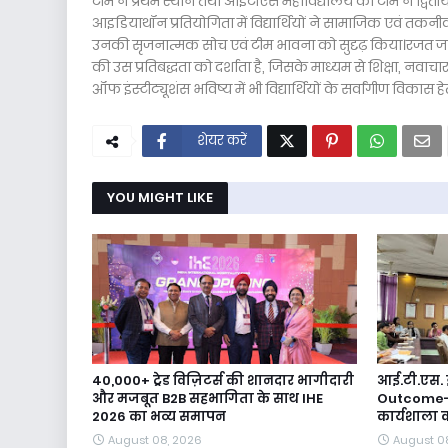
टीम ने प्रथम स्थान तथा आईटीएस महाविद्यालय की टीम ने द्वितीय 
आइडियाथॉन प्रतियोगिता में विद्यार्थियों ने सामाजिक एवं तकनी
उनकी सृजनात्मक सोच एवं टीम भावना को सुदृढ़ किया।रजत जयं
की उस प्रतिबद्धता को दर्शाता है, जिसके माध्यम से शिक्षा, नवाच
ऑफ इंस्टीट्यूशंस भविष्य में भी विद्यार्थियों के सर्वांगीण विकास 
शेयर करें
YOU MIGHT LIKE
40,000+ ट्रेड विज़िटर्स की शानदार भागीदारी
आई.टी.एस. 
और मजबूत B2B सहभागिता के साथ IHE
Outcome-
2026 का भव्य समापन
कार्यशाला
August 08, 2026
August 0