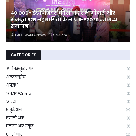
40,000+ ट्रेड विज़िटर्स की शानदार भागीदारी और
मजबूत B2B सहभागिता के साथ IHE 2026 का भव्य
समापन
FACE WARTA News
9:23 am
CATEGORIES
#गौतमबुद्धनगर
(1)
अंतरराष्ट्रीय
(1)
अपराध
(1)
अपराध/Crime
(1)
आस्था
(1)
एजुकेशन
(2)
एन सी आर
(1)
एन सी आर न्यूज
(1)
एनसीआर
(2)