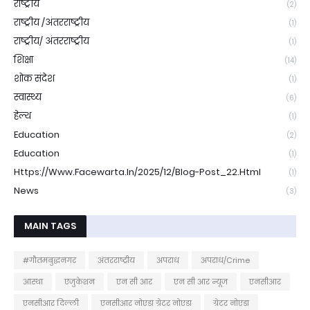
राष्ट्रीय
(2)
राष्ट्रीय /अंतरराष्ट्रीय
(1)
राष्ट्रीय/ अंतरराष्ट्रीय
(1)
शिक्षा
(14)
शोक संदेश
(1)
स्वास्थ्य
(6)
हेल्थ
(1)
Education
(2)
Education
(1)
Https://www.facewarta.in/2025/12/blog-Post_22.html
(1)
News
(3)
MAIN TAGS
#गौतमबुद्धनगर
अंतरराष्ट्रीय
अपराध
अपराध/Crime
आस्था
एजुकेशन
एन सी आर
एन सी आर न्यूज
एनसीआर
एनसीआर दिल्ली
एनसीआर नोएडा ग्रेटर नोएडा
ग्रेटर नोएडा