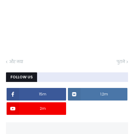
और नया
पुराने
FOLLOW US
15m
1.2m
2m