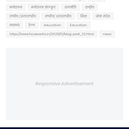
मनोरंजन
मनोरंजन खेलकूद
राजनीति
राष्ट्रीय
राष्ट्रीय /अंतरराष्ट्रीय
राष्ट्रीय/ अंतरराष्ट्रीय
शिक्षा
शोक संदेश
स्वास्थ्य
हेल्थ
education
Education
https://www.facewarta.in/2025/12/blog-post_22.html
news
Responsive Advertisement