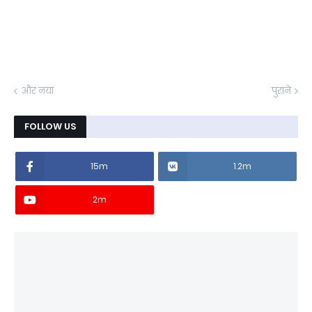
और नया
पुराने
FOLLOW US
15m
1.2m
2m