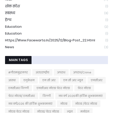
शोक संदेश
(1)
स्वास्थ्य
(6)
हेल्थ
(1)
Education
(2)
Education
(1)
Https://www.facewarta.in/2025/12/blog-Post_22.html
(1)
News
(3)
MAIN TAGS
#गौतमबुद्धनगर
अंतरराष्ट्रीय
अपराध
अपराध/Crime
आस्था
एजुकेशन
एन सी आर
एन सी आर न्यूज
एनसीआर
एनसीआर दिल्ली
एनसीआर नोएडा ग्रेटर नोएडा
ग्रेटर नोएडा
ग्रेटर नोएडा/ एनसीआर
दिल्ली
नव वर्ष 2026की हार्दिक शुभकामनाएं
नव वर्ष2026 की हार्दिक शुभकामनाएं
नोएडा
नोएडा /ग्रेटर नोएडा
नोएडा ग्रेटर नोएडा
नोएडा/ ग्रेटर नोएडा
न्यूज
मनोरंज