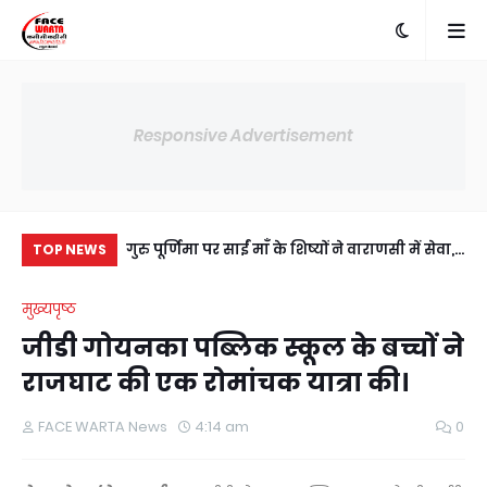
Responsive Advertisement
में अंसल गोल्फ
गुरु पूर्णिमा पर साईं माँ के शिष्यों ने वाराणसी में सेवा,
दाद
TOP NEWS
ी सहमति, RWA
संस्कार और आध्यात्म का दिया संदेश
हुआ
मुख्यपृष्ठ
य।
जीडी गोयनका पब्लिक स्कूल के बच्चों ने
राजघाट की एक रोमांचक यात्रा की।
FACE WARTA News
4:14 am
0