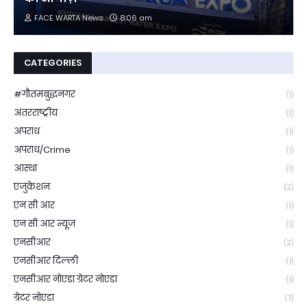
FACE WARTA News
8:06 am
CATEGORIES
#गौतमबुद्धनगर
(1)
अंतरराष्ट्रीय
(1)
अपराध
(1)
अपराध/Crime
(1)
आस्था
(1)
एजुकेशन
(2)
एन सी आर
(1)
एन सी आर न्यूज
(1)
एनसीआर
(2)
एनसीआर दिल्ली
(1)
एनसीआर नोएडा ग्रेटर नोएडा
(1)
ग्रेटर नोएडा
(7)