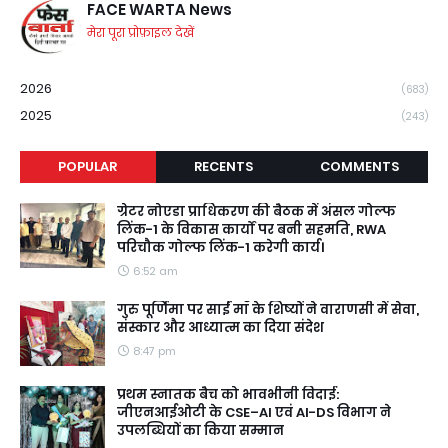
FACE WARTA News
मेरा पूरा प्रोफ़ाइल देखें
2026
(683)
2025
(243)
POPULAR
RECENTS
COMMENTS
ग्रेटर नोएडा प्राधिकरण की बैठक में अंसल गोल्फ
लिंक-1 के विकास कार्यों पर बनी सहमति, RWA
परिचौक गोल्फ लिंक-1 करेगी कार्य।
6:52 am
गुरु पूर्णिमा पर साईं माँ के शिष्यों ने वाराणसी में सेवा,
संस्कार और आध्यात्म का दिया संदेश
8:47 pm
प्रथम स्नातक बैच को भावभीनी विदाई:
जीएनआईओटी के CSE–AI एवं AI-DS विभाग ने
उपलब्धियों का किया सम्मान