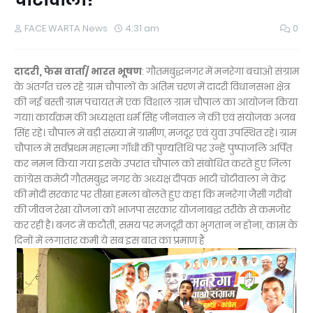
चोटीवाला!
FACE WARTA News
4:31 am
0
दादरी, फेस वार्ता/ भारत भूषण
: गौतमबुद्धनगर में मनरेगा बचाओ संग्राम
के अंतर्गत चल रहे ग्राम चौपालों के अंतिम चरण में दादरी विधानसभा क्षेत्र
की नई बस्ती ग्राम पंचायत में एक विशाल ग्राम चौपाल का आयोजन किया
गया। कार्यक्रम की अध्यक्षता धर्म सिंह जीनवाल ने की एवं संयोजक अजब
सिंह रहे। चौपाल में बड़ी संख्या में ग्रामीण, मजदूर एवं युवा उपस्थित रहे। ग्राम
चौपाल में सर्वप्रथम महात्मा गाँधी की पुण्यतिथि पर उन्हें पुष्पांजलि अर्पित
कर नमन किया गया इसके उपरांत चौपाल को संबोधित करते हुए जिला
कांग्रेस कमेटी गौतमबुद्ध नगर के अध्यक्ष दीपक भाटी चोटीवाला ने केंद्र
की मोदी सरकार पर तीखा हमला बोलते हुए कहा कि मनरेगा जैसी गरीबों
की जीवन रेखा योजना को भाजपा सरकार योजनाबद्ध तरीके से कमजोर
कर रही है। बजट में कटौती, समय पर मजदूरी का भुगतान न होना, काम के
दिनों में लगातार कमी ये सब इस बात का प्रमाण हैं