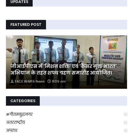
UPDATES
FEATURED POST
जीआईपीएस में 'मिशन शक्ति' एवं 'कैंसर मुक्त भारत'
अभियान के तहत शपथ ग्रहण समारोह आयोजित।
FACE WARTA News
8:09 am
CATEGORIES
#गौतमबुद्धनगर
(1)
अंतरराष्ट्रीय
(1)
अपराध
(1)