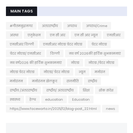
MAIN TAGS
#गौतमबुद्धनगर
अंतरराष्ट्रीय
अपराध
अपराध/Crime
आस्था
एजुकेशन
एन सी आर
एन सी आर न्यूज
एनसीआर
एनसीआर दिल्ली
एनसीआर नोएडा ग्रेटर नोएडा
ग्रेटर नोएडा
ग्रेटर नोएडा/ एनसीआर
दिल्ली
नव वर्ष 2026की हार्दिक शुभकामनाएं
नव वर्ष2026 की हार्दिक शुभकामनाएं
नोएडा
नोएडा /ग्रेटर नोएडा
नोएडा ग्रेटर नोएडा
नोएडा/ ग्रेटर नोएडा
न्यूज
मनोरंज
मनोरंजन
मनोरंजन खेलकूद
राजनीति
राष्ट्रीय
राष्ट्रीय /अंतरराष्ट्रीय
राष्ट्रीय/ अंतरराष्ट्रीय
शिक्षा
शोक संदेश
स्वास्थ्य
हेल्थ
education
Education
https://www.facewarta.in/2025/12/blog-post_22.html
news