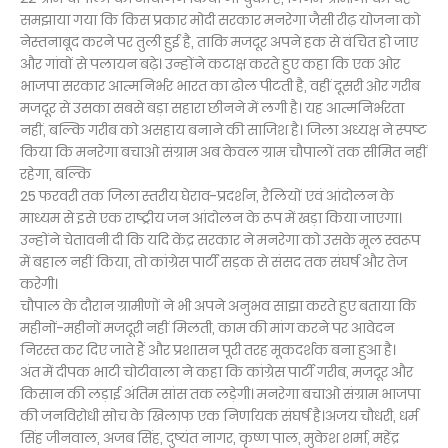
समझाया गया कि किस प्रकार मोदी सरकार मनरेगा जैसी रीढ़ योजना को
नेस्तनाबूद करने पर तुली हुई है, ताकि मजदूर अपने हक से वंचित हो जाए
और गांवों से पलायन बढ़े। उन्होंने कटाक्ष करते हुए कहा कि एक ओर
भाजपा सरकार आत्मनिर्भर भारत का ढोल पीटती है, वहीं दूसरी ओर गरीब
मजदूर से उसका सबसे बड़ा सहारा छीनने में लगी है। यह आत्मनिर्भरता
नहीं, बल्कि गरीब को असहाय बनाने की साजिश है। जिला अध्यक्ष ने स्पष्ट
किया कि मनरेगा बचाओ संग्राम अब केवल ग्राम चौपालों तक सीमित नहीं
रहेगा, बल्कि
25 फरवरी तक जिला स्तरीय घेराव-प्रदर्शन, रैलियों एवं आंदोलन के
माध्यम से इसे एक राष्ट्रीय जन आंदोलन के रूप में खड़ा किया जाएगा।
उन्होंने चेतावनी दी कि यदि केंद्र सरकार ने मनरेगा को उसके मूल स्वरूप
में बहाल नहीं किया, तो कांग्रेस पार्टी सड़क से संसद तक संघर्ष और तेज
करेगी।
चौपाल के दौरान ग्रामीणों ने भी अपने अनुभव साझा करते हुए बताया कि
महीनों-महीनों मजदूरी नहीं मिलती, काम की मांग करने पर आवेदन
निरस्त कर दिए जाते हैं और प्रशासन पूरी तरह मूकदर्शक बना हुआ है।
अंत में दीपक भाटी चोटीवाला ने कहा कि कांग्रेस पार्टी गरीब, मजदूर और
किसान की लड़ाई अंतिम सांस तक लड़ेगी। मनरेगा बचाओ संग्राम भाजपा
की जनविरोधी सोच के खिलाफ एक निर्णायक संघर्ष है।अजय चौधरी, धर्म
सिंह जीनवाल, अजब सिंह, दुष्यंत नागर, कृष्ण पाल, मुकेश शर्मा, महेंद्र