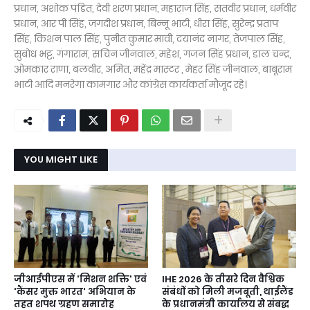
प्रधान, अशोक पंडित, देवी शरण प्रधान, महाराज सिंह, सतवीर प्रधान, धर्मवीर
प्रधान, आर पी सिंह, जगदीश प्रधान, बिन्नू भाटी, धीरा सिंह, सुरेन्द्र प्रताप
सिंह, किशन पाल सिंह, पुनीत कुमार मावी, दयानंद नागर, तेजपाल सिंह,
सुबोध भट्ट, गंगाराम, सचिन जीनवाल, महेश, गजन सिंह प्रधान, डाल चन्द्र,
ओमकार राणा, बलवीर, अमित, महेंद्र मास्टर , मेहर सिंह जीनवाल, बाबूराम
भाटी आदि मनरेगा कामगार और कांग्रेस कार्यकर्ता मौजूद रहे।
YOU MIGHT LIKE
जीआईपीएस में 'मिशन शक्ति' एवं
IHE 2026 के तीसरे दिन वैश्विक
'कैंसर मुक्त भारत' अभियान के
संबंधों को मिली मजबूती, थाईलैंड
तहत शपथ ग्रहण समारोह
के प्रधानमंत्री कार्यालय से संबद्ध