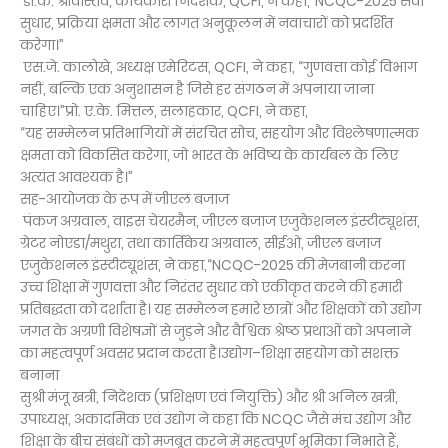
डी.के. श्रीवास्तव, कार्यकारी निदेशक, QCFI, ने कहा,“NCQC-2025 सेवा
सुधार, प्रक्रिया क्षमता और लागत अनुकूलन में नवाचारों को प्रदर्शित
करेगा।”
एस.जे. कालोखे, अध्यक्ष एमेरिटस, QCFI, ने कहा, “गुणवत्ता कोई विभाग
नहीं, बल्कि एक अनुशासन है जिसे हर संगठन में अपनाया जाना
चाहिए।”प्रो. ए.के. मित्तल, सलाहकार, QCFI, ने कहा,
“यह सम्मेलन प्रतिभागियों में संरचित सोच, सहयोग और विश्लेषणात्मक
क्षमता को विकसित करेगा, जो भारत के भविष्य के कार्यबल के लिए
अत्यंत आवश्यक है।”
सह-आयोजक के रूप में जीएल बजाज
पंकज अग्रवाल, वाइस चेयरमैन, जीएल बजाज एजुकेशनल इंस्टीट्यूशंस,
ग्रेटर नोएडा/मथुरा, तथा कार्तिकेय अग्रवाल, सीईओ, जीएल बजाज
एजुकेशनल इंस्टीट्यूशंस, ने कहा,“NCQC-2025 की मेजबानी करना
उच्च शिक्षा में गुणवत्ता और निरंतर सुधार को एकीकृत करने की हमारी
प्रतिबद्धता को दर्शाता है। यह सम्मेलन हमारे छात्रों और शिक्षकों को उद्योग
जगत के अग्रणी विशेषज्ञों से जुड़ने और वैश्विक श्रेष्ठ प्रथाओं को अपनाने
का महत्वपूर्ण अवसर प्रदान करता है।उद्योग–शिक्षा सहयोग को सशक्त
बनाना
सुश्री मंजू खत्री, निदेशक (प्रशिक्षण एवं नियुक्ति) और श्री अनिल खत्री,
उपाध्यक्ष, अकादमिक एवं उद्योग ने कहा कि NCQC जैसे मंच उद्योग और
शिक्षा के बीच संबंधों को मजबूत करने में महत्वपूर्ण भूमिका निभाते हैं,