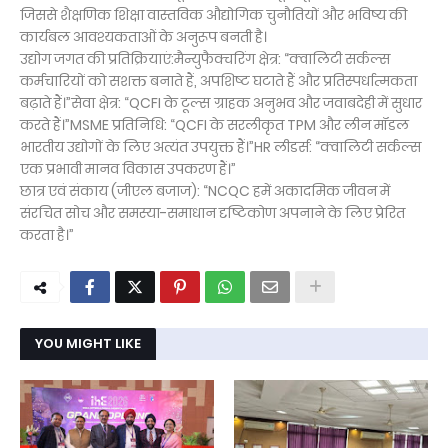
जिससे शैक्षणिक शिक्षा वास्तविक औद्योगिक चुनौतियों और भविष्य की
कार्यबल आवश्यकताओं के अनुरूप बनती है।
उद्योग जगत की प्रतिक्रियाएं:मैन्युफैक्चरिंग क्षेत्र: “क्वालिटी सर्कल्स
कर्मचारियों को सशक्त बनाते हैं, अपशिष्ट घटाते हैं और प्रतिस्पर्धात्मकता
बढ़ाते हैं।”सेवा क्षेत्र: “QCFI के टूल्स ग्राहक अनुभव और जवाबदेही में सुधार
करते हैं।”MSME प्रतिनिधि: “QCFI के सरलीकृत TPM और लीन मॉडल
भारतीय उद्योगों के लिए अत्यंत उपयुक्त हैं।”HR लीडर्स: “क्वालिटी सर्कल्स
एक प्रभावी मानव विकास उपकरण हैं।”
छात्र एवं संकाय (जीएल बजाज): “NCQC हमें अकादमिक जीवन में
संरचित सोच और समस्या-समाधान दृष्टिकोण अपनाने के लिए प्रेरित
करता है।”
YOU MIGHT LIKE