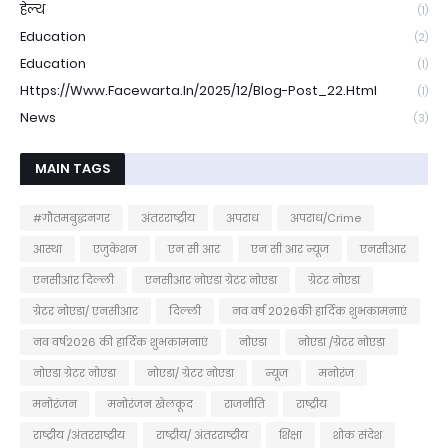
हेल्थ
(1)
Education
(2)
Education
(1)
Https://www.facewarta.in/2025/12/blog-Post_22.html
(1)
News
(3)
MAIN TAGS
#गौतमबुद्धनगर
अंतरराष्ट्रीय
अपराध
अपराध/Crime
आस्था
एजुकेशन
एन सी आर
एन सी आर न्यूज
एनसीआर
एनसीआर दिल्ली
एनसीआर नोएडा ग्रेटर नोएडा
ग्रेटर नोएडा
ग्रेटर नोएडा/ एनसीआर
दिल्ली
नव वर्ष 2026की हार्दिक शुभकामनाएं
नव वर्ष2026 की हार्दिक शुभकामनाएं
नोएडा
नोएडा /ग्रेटर नोएडा
नोएडा ग्रेटर नोएडा
नोएडा/ ग्रेटर नोएडा
न्यूज
मनोरंज
मनोरंजन
मनोरंजन खेलकूद
राजनीति
राष्ट्रीय
राष्ट्रीय /अंतरराष्ट्रीय
राष्ट्रीय/ अंतरराष्ट्रीय
शिक्षा
शोक संदेश