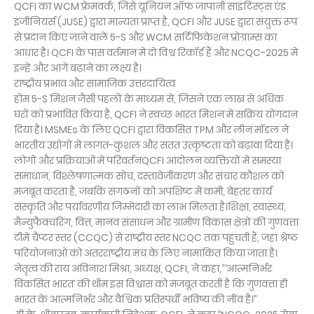
QCFI का WCM फ्रेमवर्क, जिसे यूनियन ऑफ जापानी साइंटिस्ट्स एंड
इंजीनियर्स (JUSE) द्वारा मान्यता प्राप्त है, QCFI और JUSE द्वारा संयुक्त रूप
से प्रदान किए जाने वाले 5-S और WCM सर्टिफिकेशन प्रोग्राम्स का
आधार है। QCFI के पास वर्तमान में दो विश्व रिकॉर्ड हैं और NCQC-2025 में
इन्हें और आगे बढ़ाने का लक्ष्य है।
राष्ट्रीय प्रभाव और सामाजिक उत्तरदायित्व
होम 5-S मिशन जैसी पहलों के माध्यम से, जिसने एक लाख से अधिक
घरों को प्रभावित किया है, QCFI ने स्वच्छ भारत मिशन में सक्रिय योगदान
दिया है। MSMEs के लिए QCFI द्वारा विकसित TPM और लीन मॉडल ने
भारतीय उद्योगों में लागत-कुशल और सतत उत्कृष्टता को बढ़ावा दिया है।
लोगों और प्रक्रियाओं में परिवर्तनQCFI आंदोलन व्यक्तियों में समस्या
समाधान, विश्लेषणात्मक सोच, दस्तावेज़ीकरण और संचार कौशल को
मजबूत करता है, जबकि संगठनों को अपशिष्ट में कमी, बेहतर कार्य
संस्कृति और पर्यावरणीय जिम्मेदारी का लाभ मिलता है।शिक्षा, स्वास्थ्य,
मैन्युफैक्चरिंग, वित्त, मानव संसाधन और ग्रामीण विकास क्षेत्रों की गुणवत्ता
टीमें चैप्टर स्तर (CCQC) से राष्ट्रीय स्तर NCQC तक पहुंचती हैं, जहां श्रेष्ठ
परियोजनाओं को अंतरराष्ट्रीय मंच के लिए नामांकित किया जाता है।
नेतृत्व की राय अविनाश मिश्रा, अध्यक्ष, QCFI, ने कहा,“‘आत्मनिर्भर
विकसित भारत’ की थीम इस विश्वास को मजबूत करती है कि गुणवत्ता ही
भारत के आत्मनिर्भर और वैश्विक प्रतिस्पर्धी भविष्य की नींव है।”