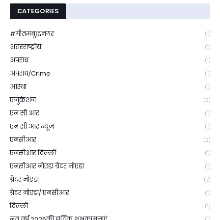
CATEGORIES
#गौतमबुद्धनगर
(1)
अंतरराष्ट्रीय
(1)
अपराध
(1)
अपराध/Crime
(1)
आस्था
(1)
एजुकेशन
(2)
एन सी आर
(1)
एन सी आर न्यूज
(1)
एनसीआर
(2)
एनसीआर दिल्ली
(1)
एनसीआर नोएडा ग्रेटर नोएडा
(1)
ग्रेटर नोएडा
(7)
ग्रेटर नोएडा/ एनसीआर
(1)
दिल्ली
(1)
नव वर्ष 2026की हार्दिक शुभकामनाएं
(1)