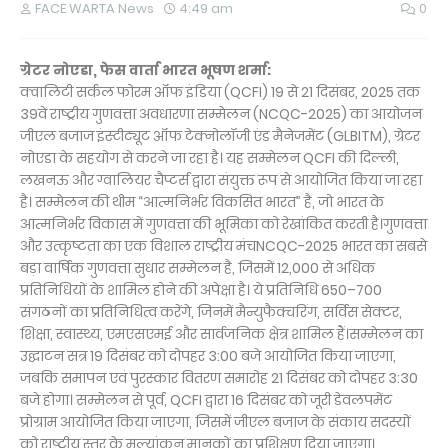
FACE WARTA News
4:49 am
0
ग्रेटर नोएडा, फेस वार्ता भारत भूषण शर्मा:
क्वालिटी सर्कल फोरम ऑफ इंडिया (QCFI) 19 से 21 दिसंबर, 2025 तक
39वें राष्ट्रीय गुणवत्ता अवधारणा सम्मेलन (NCQC-2025) का आयोजन
जीएल बजाज इंस्टीट्यूट ऑफ टेक्नोलॉजी एंड मैनेजमेंट (GLBITM), ग्रेटर
नोएडा के सहयोग से करने जा रहा है। यह सम्मेलन QCFI की दिल्ली,
लखनऊ और ग्वालियर चैप्टर्स द्वारा संयुक्त रूप से आयोजित किया जा रहा
है। सम्मेलन की थीम “आत्मनिर्भर विकसित भारत” है, जो भारत के
आत्मनिर्भर विकास में गुणवत्ता की भूमिका को रेखांकित करती है।गुणवत्ता
और उत्कृष्टता का एक विशाल राष्ट्रीय मंचNCQC-2025 भारत का सबसे
बड़ा वार्षिक गुणवत्ता सुधार सम्मेलन है, जिसमें 12,000 से अधिक
प्रतिनिधियों के शामिल होने की अपेक्षा है। ये प्रतिनिधि 650–700
संगठनों का प्रतिनिधित्व करेंगे, जिनमें मैन्युफैक्चरिंग, सर्विस सेक्टर,
शिक्षा, स्वास्थ्य, एमएसएमई और सार्वजनिक क्षेत्र शामिल हैं।सम्मेलन का
उद्घाटन सत्र 19 दिसंबर को दोपहर 3:00 बजे आयोजित किया जाएगा,
जबकि समापन एवं पुरस्कार वितरण समारोह 21 दिसंबर को दोपहर 3:30
बजे होगा। सम्मेलन से पूर्व, QCFI द्वारा 16 दिसंबर को जूरी डेवलपमेंट
प्रोग्राम आयोजित किया जाएगा, जिसमें जीएल बजाज के संकाय सदस्यों
को राष्ट्रीय स्तर के मूल्यांकन मानकों का प्रशिक्षण दिया जाएगा।