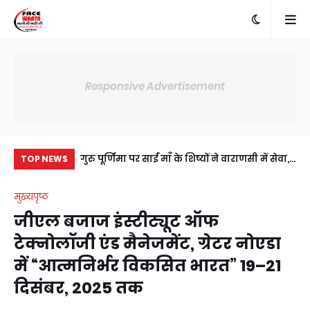
Responsive Advertisement
में अंसल गोल्फ
गुरु पूर्णिमा पर साईं माँ के शिष्यों ने वाराणसी में सेवा,
प्र
TOP NEWS
ी सहमति, RWA
संस्कार और आध्यात्म का दिया संदेश
जी
मुख्यपृष्ठ
य।
उप
जीएल बजाज इंस्टीट्यूट ऑफ
टेक्नोलॉजी एंड मैनेजमेंट, ग्रेटर नोएडा
में “आत्मनिर्भर विकसित भारत” 19–21
दिसंबर, 2025 तक