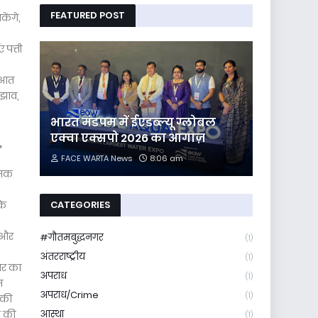
FEATURED POST
ेंगे,
 पत्ती
रुआत
ुझाव,
भारत मंडपम में ईएडब्ल्यू ग्लोबल
एक्वा एक्सपो 2026 का आगाज़
,
FACE WARTA News
8:06 am
्मक
CATEGORIES
के
ल और
#गौतमबुद्धनगर
(1)
अंतरराष्ट्रीय
(1)
ार का
अपराध
(1)
स
अपराध/Crime
(1)
ं की
आस्था
ल की
(1)