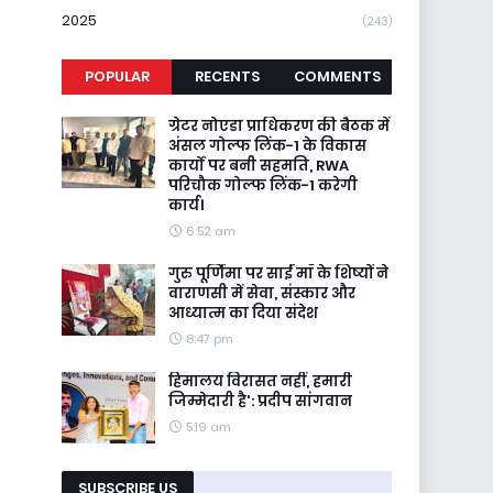
2025
(243)
POPULAR
RECENTS
COMMENTS
ग्रेटर नोएडा प्राधिकरण की बैठक में
अंसल गोल्फ लिंक-1 के विकास
कार्यों पर बनी सहमति, RWA
परिचौक गोल्फ लिंक-1 करेगी
कार्य।
6:52 am
गुरु पूर्णिमा पर साईं माँ के शिष्यों ने
वाराणसी में सेवा, संस्कार और
आध्यात्म का दिया संदेश
8:47 pm
हिमालय विरासत नहीं, हमारी
जिम्मेदारी है': प्रदीप सांगवान
5:19 am
SUBSCRIBE US