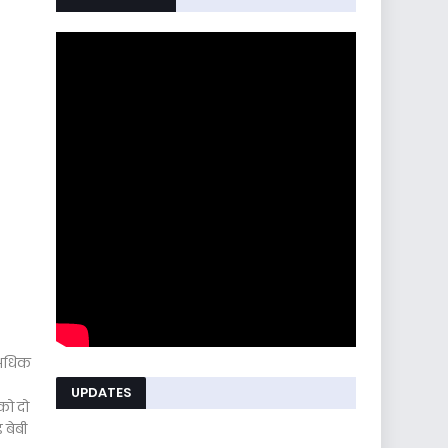
 अधिक
UPDATES
को दो
 बेबी