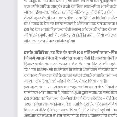
फोटोशूट की पेशकश दे रहा है, जो सामान्य चित्रों को खूबसूरती से
एक वर्ष से अधिक आयु के बच्चों के लिए, माता-पिता अपने बच्चे
जो दया, ईमानदारी और साहस जैसे नैतिक मूल्यों से प्रेरित होंगी।
तीसरी पहल के तौर पर एक प्रतीकात्मक ‘ट्री ऑफ विशेज़’ शामिल 
के आकार के टैग पर लिख सकती हैं और उन्हें एक प्रतीकात्मक व
इस पेड़ का आधार हिमालया बेबी मसाज ऑयल की बोतल के रूप मे
माँ के स्नेहपूर्ण स्पर्श और मालिश से होती है। प्रतिभागियों को ए
और उत्पाद का सैंपल शामिल होगा।
इसके अतिरिक्त, हर दिन के पहले 100 प्रतिभागी माता-पिता
जिनमें माता-पिता के पसंदीदा उत्पाद जैसे हिमालया बेबी
हिमालया बेबीकेयर स्टॉल पर आने वाले माता-पिता तीनों अनूठ
‘ट्री ऑफ विशेज़’- जो विशेष रूप से मेले में आने वाले परिवारों के
यह पहल हिमालया बेबीकेयर का पहला एआई-आधारित ऑन-ग्राउंड एक
माध्यम से परिवारों को जोड़ने के लिए तैयार किया गया है।
इस पहल के माध्यम से ब्रांड का लक्ष्य ग्रामीण भारत के परिव
प्रासंगिक भी हो सकता है, ताकि शिशुओं द्वारा सर्वाधिक पसंद किए
इस अवसर पर हिमालया वेलनेस कंपनी के डायरेक्टर – बेबीकेयर, श्
उद्देश्य हमेशा सार्थक होना चाहिए - ताकि सुरक्षित और प्रभावी 
विश्वास से प्रेरित है कि हम माता-पिता से ऐसे तरीक़े से जुड़ें ज
शुरुआत के माध्यम से, हम परिवारों के लिए अविस्मरणीय यादो