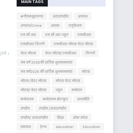
MAIN TAGS
#गौतमबुद्धनगर
अंतरराष्ट्रीय
अपराध
अपराध/Crime
आस्था
एजुकेशन
एन सी आर
एन सी आर न्यूज
एनसीआर
एनसीआर दिल्ली
एनसीआर नोएडा ग्रेटर नोएडा
ग्रेटर नोएडा
ग्रेटर नोएडा/ एनसीआर
दिल्ली
ुराने
नव वर्ष 2026की हार्दिक शुभकामनाएं
नव वर्ष2026 की हार्दिक शुभकामनाएं
नोएडा
नोएडा /ग्रेटर नोएडा
नोएडा ग्रेटर नोएडा
नोएडा/ ग्रेटर नोएडा
न्यूज
मनोरंज
मनोरंजन
मनोरंजन खेलकूद
राजनीति
राष्ट्रीय
राष्ट्रीय /अंतरराष्ट्रीय
राष्ट्रीय/ अंतरराष्ट्रीय
शिक्षा
शोक संदेश
स्वास्थ्य
हेल्थ
education
Education