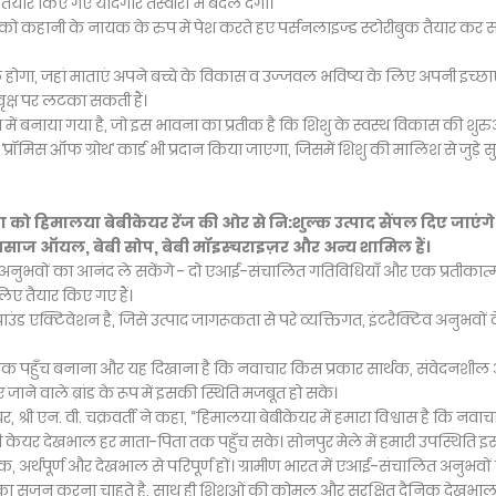
 तैयार किए गए यादगार तस्वीरों में बदल देगा।
 को कहानी के नायक के रुप में पेश करते हए पर्सनलाइज्ड स्टोरीबुक तैयार कर सक
होगा, जहां माताएं अपने बच्चे के विकास व उज्जवल भविष्य के लिए अपनी इच्छाएं
ृक्ष पर लटका सकती हैं।
ं बनाया गया है, जो इस भावना का प्रतीक है कि शिशु के स्वस्थ विकास की शु
क ‘प्रॉमिस ऑफ ग्रोथ’ कार्ड भी प्रदान किया जाएगा, जिसमें शिशु की मालिश से जुड़े स
 को हिमालया बेबीकेयर रेंज की ओर से नि:शुल्क उत्पाद सैंपल दिए जाएंगे
 मसाज ऑयल, बेबी सोप, बेबी मॉइस्चराइज़र और अन्य शामिल हैं।
े अनुभवों का आनंद ले सकेंगे - दो एआई-संचालित गतिविधियाँ और एक प्रतीकात
 लिए तैयार किए गए हैं।
्टिवेशन है, जिसे उत्पाद जागरूकता से परे व्यक्तिगत, इंटरैक्टिव अनुभवों 
ारों तक पहुँच बनाना और यह दिखाना है कि नवाचार किस प्रकार सार्थक, संवेदनशी
 जाने वाले ब्रांड के रूप में इसकी स्थिति मजबूत हो सके।
री एन. वी. चक्रवर्ती ने कहा, “हिमालया बेबीकेयर में हमारा विश्वास है कि नवाच
बेबी केयर देखभाल हर माता-पिता तक पहुँच सके। सोनपुर मेले में हमारी उपस्थिति इ
ो रोचक, अर्थपूर्ण और देखभाल से परिपूर्ण हों। ग्रामीण भारत में एआई-संचालित अनुभवो
ं का सृजन करना चाहते है, साथ ही शिशुओं की कोमल और सुरक्षित दैनिक देखभा