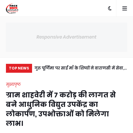
Responsive Advertisement
में अंसल गोल्फ
गुरु पूर्णिमा पर साईं माँ के शिष्यों ने वाराणसी में सेवा,
प्र
TOP NEWS
ी सहमति, RWA
संस्कार और आध्यात्म का दिया संदेश
जी
मुख्यपृष्ठ
य।
उप
ग्राम शाहवेरी में 7 करोड़ की लागत से
बने आधुनिक विद्युत उपकेंद्र का
लोकार्पण, उपभोक्ताओं को मिलेगा
लाभ।