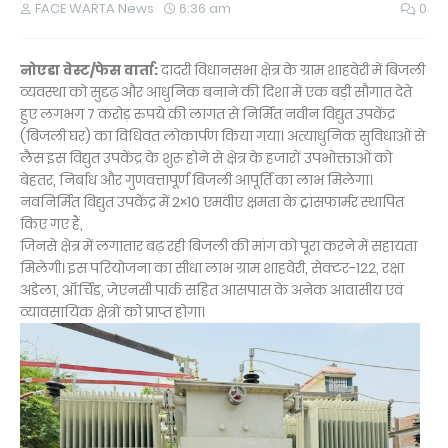
FACE WARTA News
6:36 am
0
नोएडा वेस्ट/फेस वार्ता:
दादरी विधानसभा क्षेत्र के ग्राम शाहवेरी में बिजली
व्यवस्था को सुदृढ़ और आधुनिक बनाने की दिशा में एक बड़ी सौगात देते
हुए लगभग 7 करोड़ रुपये की लागत से निर्मित नवीन विद्युत उपकेंद्र
(बिजली घर) का विधिवत लोकार्पण किया गया। अत्याधुनिक सुविधाओं से
लैस इस विद्युत उपकेंद्र के शुरू होने से क्षेत्र के हजारों उपभोक्ताओं को
बेहतर, निर्बाध और गुणवत्तापूर्ण बिजली आपूर्ति का लाभ मिलेगा।
नवनिर्मित विद्युत उपकेंद्र में 2×10 एमवीए क्षमता के ट्रांसफार्मर स्थापित
किए गए हैं,
जिनसे क्षेत्र में लगातार बढ़ रही बिजली की मांग को पूरा करने में सहायता
मिलेगी। इस परियोजना का सीधा लाभ ग्राम शाहवेरी, सेक्टर-122, रक्षा
अडेला, ऑर्चिड, जेएनसी पार्क सहित आसपास के अनेक आवासीय एवं
व्यावसायिक क्षेत्रों को प्राप्त होगा।