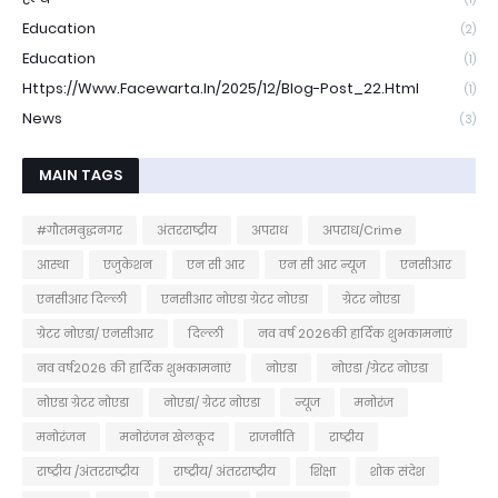
Education
(2)
Education
(1)
Https://www.facewarta.in/2025/12/blog-Post_22.html
(1)
News
(3)
MAIN TAGS
#गौतमबुद्धनगर
अंतरराष्ट्रीय
अपराध
अपराध/Crime
आस्था
एजुकेशन
एन सी आर
एन सी आर न्यूज
एनसीआर
एनसीआर दिल्ली
एनसीआर नोएडा ग्रेटर नोएडा
ग्रेटर नोएडा
ग्रेटर नोएडा/ एनसीआर
दिल्ली
नव वर्ष 2026की हार्दिक शुभकामनाएं
नव वर्ष2026 की हार्दिक शुभकामनाएं
नोएडा
नोएडा /ग्रेटर नोएडा
नोएडा ग्रेटर नोएडा
नोएडा/ ग्रेटर नोएडा
न्यूज
मनोरंज
मनोरंजन
मनोरंजन खेलकूद
राजनीति
राष्ट्रीय
राष्ट्रीय /अंतरराष्ट्रीय
राष्ट्रीय/ अंतरराष्ट्रीय
शिक्षा
शोक संदेश