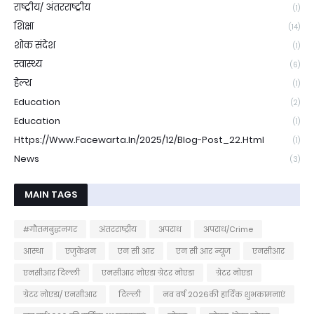
राष्ट्रीय/ अंतरराष्ट्रीय
(1)
शिक्षा
(14)
शोक संदेश
(1)
स्वास्थ्य
(6)
हेल्थ
(1)
Education
(2)
Education
(1)
Https://www.facewarta.in/2025/12/blog-Post_22.html
(1)
News
(3)
MAIN TAGS
#गौतमबुद्धनगर
अंतरराष्ट्रीय
अपराध
अपराध/Crime
आस्था
एजुकेशन
एन सी आर
एन सी आर न्यूज
एनसीआर
एनसीआर दिल्ली
एनसीआर नोएडा ग्रेटर नोएडा
ग्रेटर नोएडा
ग्रेटर नोएडा/ एनसीआर
दिल्ली
नव वर्ष 2026की हार्दिक शुभकामनाएं