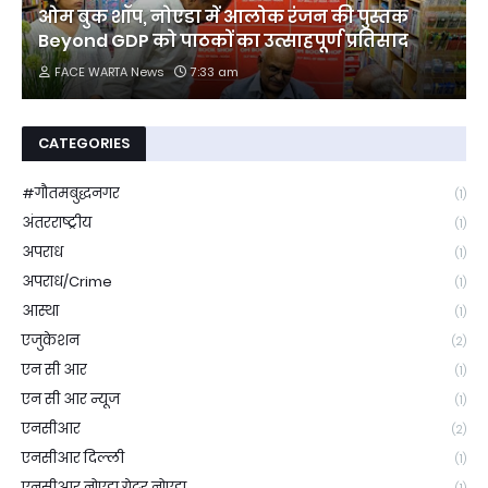
ओम बुक शॉप, नोएडा में आलोक रंजन की पुस्तक
Beyond GDP को पाठकों का उत्साहपूर्ण प्रतिसाद
FACE WARTA News
7:33 am
CATEGORIES
#गौतमबुद्धनगर
(1)
अंतरराष्ट्रीय
(1)
अपराध
(1)
अपराध/Crime
(1)
आस्था
(1)
एजुकेशन
(2)
एन सी आर
(1)
एन सी आर न्यूज
(1)
एनसीआर
(2)
एनसीआर दिल्ली
(1)
एनसीआर नोएडा ग्रेटर नोएडा