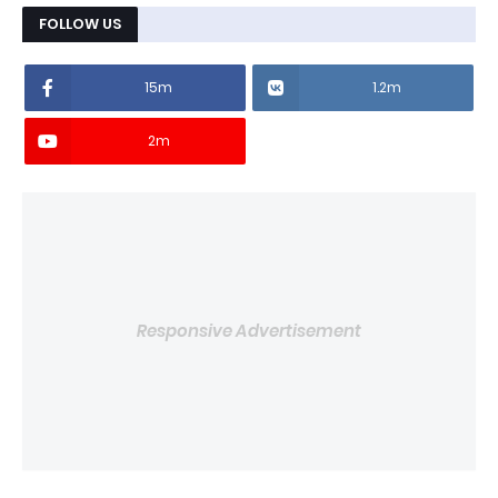
FOLLOW US
15m
1.2m
2m
Responsive Advertisement