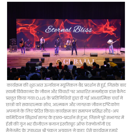
कार्यक्रम की शुरुआत ऊर्जावान म्यूज़िकल बैंड प्रदर्शन से हुई, जिसके बाद
स्वामी विवेकानंद के जीवन और विचारों पर आधारित मनमोहक डांस बैलेट
प्रस्तुत किया गया। DJJS के प्रतिनिधियों द्वारा दी गई आध्यात्मिक चर्चा ने
छात्रों को सकारात्मक सोच, आत्मबल और जागरूक जीवन दृष्टिकोण
अपनाने के लिए प्रेरित किया। कार्यक्रम का समापन प्रसिद्ध स्टैंड-अप
कॉमेडियन सिद्धार्थ सागर के हास्य-प्रदर्शन से हुआ, जिसने पूरे सभागार में
हँसी की गूंज भर दी।जीएल बजाज इंस्टीट्यूट ऑफ टेक्नोलॉजी एंड
मैनेजमेंट के उपाध्यक्ष श्री पंकज अग्रवाल ने कहा: ऐसे कार्यक्रम हमारे