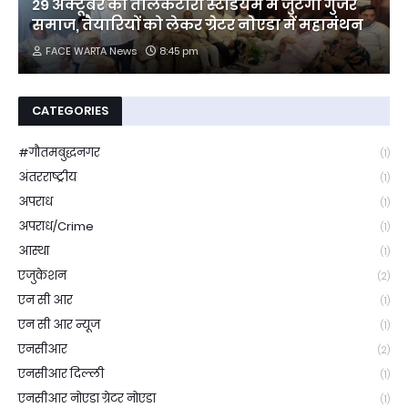
29 अक्टूबर को तालकटोरा स्टेडियम में जुटेगा गुर्जर
समाज, तैयारियों को लेकर ग्रेटर नोएडा में महामंथन
FACE WARTA News
8:45 pm
CATEGORIES
#गौतमबुद्धनगर
(1)
अंतरराष्ट्रीय
(1)
अपराध
(1)
अपराध/Crime
(1)
आस्था
(1)
एजुकेशन
(2)
एन सी आर
(1)
एन सी आर न्यूज
(1)
एनसीआर
(2)
एनसीआर दिल्ली
(1)
एनसीआर नोएडा ग्रेटर नोएडा
(1)