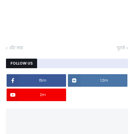
और नया
पुराने
FOLLOW US
15m
1.2m
2m