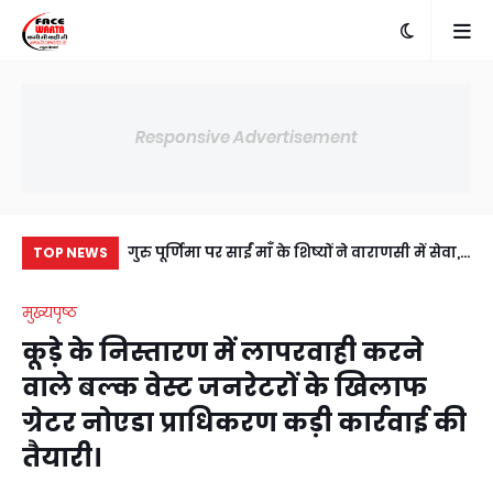
Responsive Advertisement
में अंसल गोल्फ
गुरु पूर्णिमा पर साईं माँ के शिष्यों ने वाराणसी में सेवा,
कां
TOP NEWS
ी सहमति, RWA
संस्कार और आध्यात्म का दिया संदेश
एंब
मुख्यपृष्ठ
य।
कूड़े के निस्तारण में लापरवाही करने
वाले बल्क वेस्ट जनरेटरों के खिलाफ
ग्रेटर नोएडा प्राधिकरण कड़ी कार्रवाई की
तैयारी।