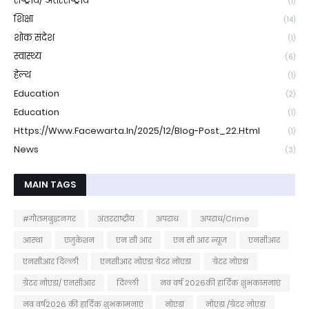
राष्ट्रीय/ अंतरराष्ट्रीय
(1)
शिक्षा
(14)
शोक संदेश
(1)
स्वास्थ्य
(6)
हेल्थ
(1)
Education
(2)
Education
(1)
Https://www.facewarta.in/2025/12/blog-Post_22.html
(1)
News
(3)
MAIN TAGS
#गौतमबुद्धनगर
अंतरराष्ट्रीय
अपराध
अपराध/Crime
आस्था
एजुकेशन
एन सी आर
एन सी आर न्यूज
एनसीआर
एनसीआर दिल्ली
एनसीआर नोएडा ग्रेटर नोएडा
ग्रेटर नोएडा
ग्रेटर नोएडा/ एनसीआर
दिल्ली
नव वर्ष 2026की हार्दिक शुभकामनाएं
नव वर्ष2026 की हार्दिक शुभकामनाएं
नोएडा
नोएडा /ग्रेटर नोएडा