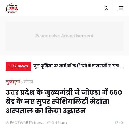
Responsive Advertisement
में अंसल गोल्फ
गुरु पूर्णिमा पर साईं माँ के शिष्यों ने वाराणसी में सेवा,
दाद
TOP NEWS
ी सहमति, RWA
संस्कार और आध्यात्म का दिया संदेश
हुआ
मुख्यपृष्ठ
नोएडा
य।
उत्तर प्रदेश के मुख्यमंत्री ने नोएडा में 550
बेड के नए सुपर स्पेशियलिटी मेदांता
अस्पताल का किया उद्घाटन
FACE WARTA News
6:42 am
0