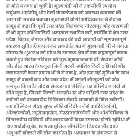
से मौतें नगण्य हो चुकी हैं। मुख्यमंत्री जी ने तकनीकी उपयोग
वर्चुअल आईसीयू और टेली कंसल्टेशन को स्वास्थ्य व्यवस्था की
आगामी जरूरत बताया। मुख्यमंत्री योगी आदित्यनाथ ने मेदांता
समूह से कहा कि पूर्वी उत्तर प्रदेश विशेषकर गोरखपुर और वाराणसी
में भी सुपर स्पेशियलिटी अस्पताल स्थापित करें, क्योंकि ये क्षेत्र उत्तर
प्रदेश, बिहार, नेपाल और झारखंड की बड़ी आबादी को गुणवत्तापूर्ण
स्वास्थ्य सुविधाएँ प्रदान कर सकते हैं। अंत में मुख्यमंत्री जी ने मेदांता
नोएडा के शुभारंभ को प्रदेश के स्वास्थ्य क्षेत्र में एक महत्वपूर्ण कदम
बताते हुए मेदांता परिवार को पुनः शुभकामनाएँ दीं। मेदांता नॉर्थ
और ईस्ट भारत के प्रमुख निजी मल्टी-स्पेशियलिटी टर्शियरी और
क्वाटरनरी केयर प्रदाताओं में से एक है, और इस नई सुविधा के साथ
समूह ने एनसीआर और उत्तर प्रदेश में अपनी मौजूदगी को और
मजबूत किया है। नोएडा सेक्टर-50 में स्थित यह हॉस्पिटल मेट्रो से
सीधे जुड़ा है, जिससे दिल्ली-एनसीआर और पश्चिमी उत्तर प्रदेश के
मरीजों को उच्चस्तरीय चिकित्सा सेवाएँ आसानी से मिल सकेंगी।
नए हॉस्पिटल में 25 सुपर स्पेशियलिटीज जैसे कार्डियोलॉजी,
ऑन्कोलॉजी, न्यूरोसाइंसेज, गैस्ट्रोएंटरोलॉजी और ऑर्थोपेडिक्स में
विश्वस्तरीय टर्शियरी और क्वाटरनरी केयर उपलब्ध होगी। सुविधा में
130़ आईसीयू बेड, 16 अत्याधुनिक ऑपरेटिंग थिएटर और 200़
अनुभवी डॉक्टरों की टीम कार्यरत है। अस्पताल के संचालन से