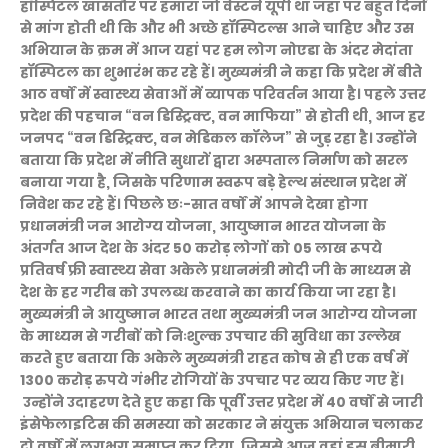
हॉस्पिटल खासतौर पर हमारा जो वेस्टर्न यूपी था जहां पर बहुत दिनों
से मांग होती थी कि और भी अच्छे हॉस्पिटल्स आने चाहिए और उस
अभियान के क्रम में आज यहां पर हम लोग नोएडा के अंदर मेदांता
हॉस्पिटल का शुभारंभ कर रहे हैं। मुख्यमंत्री ने कहा कि प्रदेश में बीते
आठ वर्षों में स्वास्थ्य सेवाओं में व्यापक परिवर्तन आया है। पहले उत्तर
प्रदेश की पहचान “वन डिस्ट्रिक्ट, वन माफिया” से होती थी, आज हर
जनपद “वन डिस्ट्रिक्ट, वन मेडिकल कॉलेज” से जुड़ रहा है। उन्होंने
बताया कि प्रदेश में नीति सुधारों द्वारा अस्पताल निर्माण को सरल
बनाया गया है, जिसके परिणाम स्वरूप बड़े हेल्थ संस्थान प्रदेश में
निवेश कर रहे हैं। पिछले छः-सात वर्षों में आपने देखा होगा
प्रधानमंत्री जन आरोग्य योजना, आयुष्मान भारत योजना के
अंतर्गत आज देश के अंदर 50 करोड़ लोगों को 05 लाख रूपये
प्रतिवर्ष फ्री स्वास्थ्य सेवा अकेले प्रधानमंत्री मोदी जी के माध्यम से
देश के हर गरीब को उपलब्ध करवाने का कार्य किया जा रहा है।
मुख्यमंत्री ने आयुष्मान भारत तथा मुख्यमंत्री जन आरोग्य योजना
के माध्यम से गरीबों को निःशुल्क उपचार की सुविधा का उल्लेख
करते हुए बताया कि अकेले मुख्यमंत्री राहत कोष से ही एक वर्ष में
1300 करोड़ रुपये गंभीर रोगियों के उपचार पर व्यय किए गए हैं।
उन्होंने उदाहरण देते हुए कहा कि पूर्वी उत्तर प्रदेश में 40 वर्षों से जारी
इंसेफेलाइटिस की समस्या को सरकार ने संयुक्त अभियान चलाकर
दो वर्षों में लगभग समाप्त कर दिया, जिससे आज वहां इस बीमारी