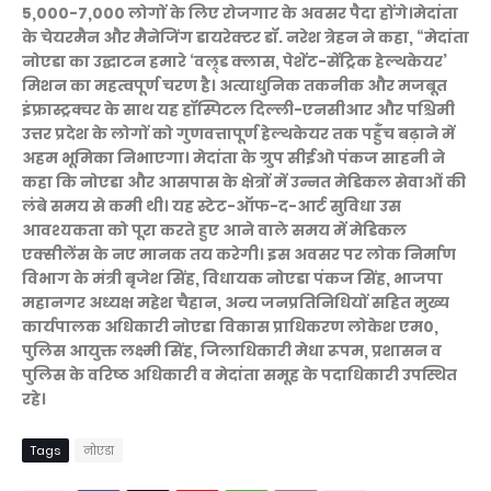
5,000-7,000 लोगों के लिए रोजगार के अवसर पैदा होंगे।मेदांता
के चेयरमैन और मैनेजिंग डायरेक्टर डॉ. नरेश त्रेहन ने कहा, “मेदांता
नोएडा का उद्घाटन हमारे ‘वल्र्ड क्लास, पेशेंट-सेंट्रिक हेल्थकेयर’
मिशन का महत्वपूर्ण चरण है। अत्याधुनिक तकनीक और मजबूत
इंफ्रास्ट्रक्चर के साथ यह हॉस्पिटल दिल्ली-एनसीआर और पश्चिमी
उत्तर प्रदेश के लोगों को गुणवत्तापूर्ण हेल्थकेयर तक पहुँच बढ़ाने में
अहम भूमिका निभाएगा। मेदांता के ग्रुप सीईओ पंकज साहनी ने
कहा कि नोएडा और आसपास के क्षेत्रों में उन्नत मेडिकल सेवाओं की
लंबे समय से कमी थी। यह स्टेट-ऑफ-द-आर्ट सुविधा उस
आवश्यकता को पूरा करते हुए आने वाले समय में मेडिकल
एक्सीलेंस के नए मानक तय करेगी। इस अवसर पर लोक निर्माण
विभाग के मंत्री बृजेश सिंह, विधायक नोएडा पंकज सिंह, भाजपा
महानगर अध्यक्ष महेश चैहान, अन्य जनप्रतिनिधियों सहित मुख्य
कार्यपालक अधिकारी नोएडा विकास प्राधिकरण लोकेश एम0,
पुलिस आयुक्त लक्ष्मी सिंह, जिलाधिकारी मेधा रूपम, प्रशासन व
पुलिस के वरिष्ठ अधिकारी व मेदांता समूह के पदाधिकारी उपस्थित
रहे।
Tags
नोएडा