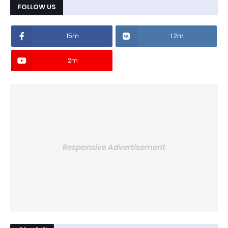
FOLLOW US
15m
1.2m
2m
Responsive Advertisement