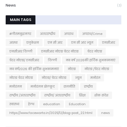
News
(3)
MAIN TAGS
#गौतमबुद्धनगर
अंतरराष्ट्रीय
अपराध
अपराध/Crime
आस्था
एजुकेशन
एन सी आर
एन सी आर न्यूज
एनसीआर
एनसीआर दिल्ली
एनसीआर नोएडा ग्रेटर नोएडा
ग्रेटर नोएडा
ग्रेटर नोएडा/ एनसीआर
दिल्ली
नव वर्ष 2026की हार्दिक शुभकामनाएं
नव वर्ष2026 की हार्दिक शुभकामनाएं
नोएडा
नोएडा /ग्रेटर नोएडा
नोएडा ग्रेटर नोएडा
नोएडा/ ग्रेटर नोएडा
न्यूज
मनोरंज
मनोरंजन
मनोरंजन खेलकूद
राजनीति
राष्ट्रीय
राष्ट्रीय /अंतरराष्ट्रीय
राष्ट्रीय/ अंतरराष्ट्रीय
शिक्षा
शोक संदेश
स्वास्थ्य
हेल्थ
education
Education
https://www.facewarta.in/2025/12/blog-post_22.html
news