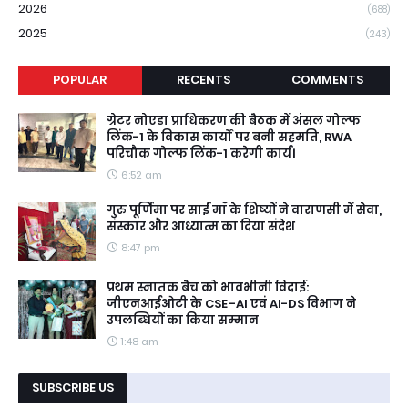
2026
(688)
2025
(243)
POPULAR
RECENTS
COMMENTS
ग्रेटर नोएडा प्राधिकरण की बैठक में अंसल गोल्फ
लिंक-1 के विकास कार्यों पर बनी सहमति, RWA
परिचौक गोल्फ लिंक-1 करेगी कार्य।
6:52 am
गुरु पूर्णिमा पर साईं माँ के शिष्यों ने वाराणसी में सेवा,
संस्कार और आध्यात्म का दिया संदेश
8:47 pm
प्रथम स्नातक बैच को भावभीनी विदाई:
जीएनआईओटी के CSE–AI एवं AI-DS विभाग ने
उपलब्धियों का किया सम्मान
1:48 am
SUBSCRIBE US