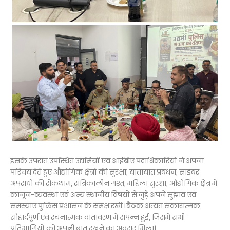
इसके उपरांत उपस्थित उद्यमियों एवं आईबीए पदाधिकारियों ने अपना
परिचय देते हुए औद्योगिक क्षेत्रों की सुरक्षा, यातायात प्रबंधन, साइबर
अपराधों की रोकथाम, रात्रिकालीन गश्त, महिला सुरक्षा, औद्योगिक क्षेत्र में
कानून-व्यवस्था एवं अन्य स्थानीय विषयों से जुड़े अपने सुझाव एवं
समस्याएं पुलिस प्रशासन के समक्ष रखीं। बैठक अत्यंत सकारात्मक,
सौहार्दपूर्ण एवं रचनात्मक वातावरण में संपन्न हुई, जिसमें सभी
प्रतिभागियों को अपनी बात रखने का अवसर मिला।