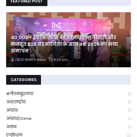
FEATURED POST
40,000+ ट्रेड विज़िटर्स की शानदार भागीदारी और
मजबूत B2B सहभागिता के साथ IHE 2026 का भव्य
समापन
FACE WARTA News
9:23 am
CATEGORIES
#गौतमबुद्धनगर
(1)
अंतरराष्ट्रीय
(1)
अपराध
(1)
अपराध/Crime
(1)
आस्था
(1)
एजुकेशन
(2)