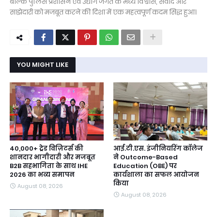
बल्कि पुलिस प्रशासन एवं उद्योग जगत के मध्य विश्वास, संवाद और
साझेदारी को मजबूत करने की दिशा में एक महत्वपूर्ण कदम सिद्ध हुआ।
YOU MIGHT LIKE
40,000+ ट्रेड विज़िटर्स की
आई.टी.एस. इंजीनियरिंग कॉलेज
शानदार भागीदारी और मजबूत
ने Outcome-Based
B2B सहभागिता के साथ IHE
Education (OBE) पर
2026 का भव्य समापन
कार्यशाला का सफल आयोजन
किया
August 08, 2026
August 08, 2026