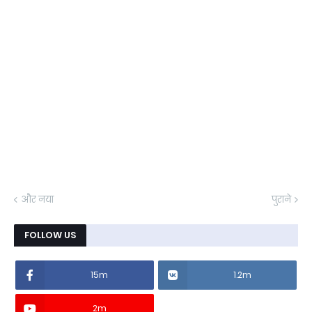
और नया
पुराने
FOLLOW US
15m
1.2m
2m