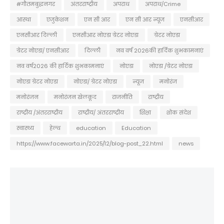
#गौतमबुद्धनगर
अंतरराष्ट्रीय
अपराध
अपराध/Crime
आस्था
एजुकेशन
एन सी आर
एन सी आर न्यूज
एनसीआर
एनसीआर दिल्ली
एनसीआर नोएडा ग्रेटर नोएडा
ग्रेटर नोएडा
ग्रेटर नोएडा/ एनसीआर
दिल्ली
नव वर्ष 2026की हार्दिक शुभकामनाएं
नव वर्ष2026 की हार्दिक शुभकामनाएं
नोएडा
नोएडा /ग्रेटर नोएडा
नोएडा ग्रेटर नोएडा
नोएडा/ ग्रेटर नोएडा
न्यूज
मनोरंज
मनोरंजन
मनोरंजन खेलकूद
राजनीति
राष्ट्रीय
राष्ट्रीय /अंतरराष्ट्रीय
राष्ट्रीय/ अंतरराष्ट्रीय
शिक्षा
शोक संदेश
स्वास्थ्य
हेल्थ
education
Education
https://www.facewarta.in/2025/12/blog-post_22.html
news