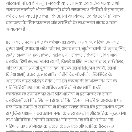
गोस्वामी जी एवं टेन न्यूज़ नेटवर्क के संस्थापक एवं वरिष्ठ पत्रकार श्री
गजानन माली जी भी उपस्थित रहे। दोनों गणमान्य अतिथियों ने इस पहल
की सराहना करते हुए कहा कि उद्योगों के विकास एवं बेहतर औद्योगिक
वातावरण के लिए प्रशासन और उद्यमियों के मध्य सतत संवाद अत्यंत
आवश्यक है।
इस अवसर पर आईबीए के कोषाध्यक्ष राकेश अग्रवाल, वरिष्ठ उपाध्यक्ष
कृष्ण शर्मा, उपाध्यक्ष नरेश चौहान, अजय राणा, सुधीर त्यागी, डॉ. खुशबू सिंह,
राजेश खन्ना, जॉइंट सेक्रेटरी दर्शन शर्मा, सेक्टर सेक्रेटरी अरविंद भाटी,
कार्यकारिणी सदस्य संजय त्यागी, विमलेश सिंह, संजय पांचाल, हर्ष तोमर,
महिला उद्यमी श्रीमती पूनम यादव, वरिष्ठ उद्यमी शिशुपम त्यागी, उद्यमी
दिनेश शर्मा, चंचल कुमार सहित जेबीजे टेक्नोलॉजीज लिमिटेड के
असिस्टेंट वाइस प्रेसिडेंट देवेंद्र शर्मा एवं कंपनी के विभिन्न विभागों के
प्रतिनिधियों तथा 100 से अधिक उद्यमियों ने सहभागिता की।
कार्यक्रम के समापन पर सभी प्रतिभागियों ने इस प्रकार के संवाद
कार्यक्रमों को नियमित रूप से आयोजित किए जाने की आवश्यकता पर
बल दिया। उपस्थित उद्यमियों ने विश्वास व्यक्त किया कि इस सार्थक पहल
से पुलिस प्रशासन एवं उद्योग जगत के मध्य सहयोग और अधिक सुदृढ़ होगा
तथा औद्योगिक क्षेत्रों की समस्याओं के समाधान की दिशा में प्रभावी
परिणाम प्राप्त होंगे।यह कार्यक्रम केवल एक औपचारिक बैठक नहीं,