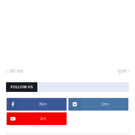
और नया
पुराने
FOLLOW US
15m
1.2m
2m