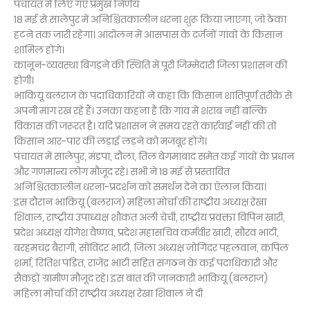
पंचायत में लिए गए प्रमुख निर्णय
18 मई से सालेपुर में अनिश्चितकालीन धरना शुरू किया जाएगा, जो ठेका
हटने तक जारी रहेगा। आंदोलन में आसपास के दर्जनों गांवों के किसान
शामिल होंगे।
कानून-व्यवस्था बिगड़ने की स्थिति में पूरी जिम्मेदारी जिला प्रशासन की
होगी।
भाकियू बलराज के पदाधिकारियों ने कहा कि किसान शांतिपूर्ण तरीके से
अपनी मांग रख रहे हैं। उनका कहना है कि गांव में शराब नहीं बल्कि
विकास की जरूरत है। यदि प्रशासन ने समय रहते कार्रवाई नहीं की तो
किसान आर-पार की लड़ाई लड़ने को मजबूर होंगे।
पंचायत में सालेपुर, मंडपा, दौला, तिल बेगमाबाद समेत कई गांवों के प्रधान
और गणमान्य लोग मौजूद रहे। सभी ने 18 मई से प्रस्तावित
अनिश्चितकालीन धरना-प्रदर्शन को समर्थन देने का ऐलान किया।
इस दौरान भाकियू (बलराज) महिला मोर्चा की राष्ट्रीय अध्यक्ष रेखा
शिवाल, राष्ट्रीय उपाध्यक्ष शौकत अली चेची, राष्ट्रीय प्रवक्ता विपिन खारी,
प्रदेश अध्यक्ष योगेश वैष्णव, प्रदेश महासचिव कर्मवीर खारी, सौरव भाटी,
बरहमचंद्र बैरागी, सोविंदर भाटी, जिला अध्यक्ष जोगिंदर पहलवान, कपिल
शर्मा, रितिश पंडित, राजेंद्र भाटी सहित संगठन के कई पदाधिकारी और
सैकड़ों ग्रामीण मौजूद रहे। इस बात की जानकारी भाकियू (बलराज)
महिला मोर्चा की राष्ट्रीय अध्यक्ष रेखा शिवाल ने दी