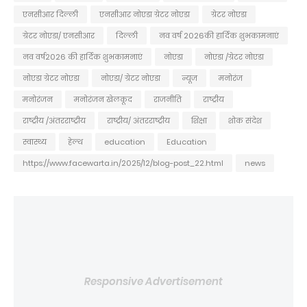
एनसीआर दिल्ली
एनसीआर नोएडा ग्रेटर नोएडा
ग्रेटर नोएडा
ग्रेटर नोएडा/ एनसीआर
दिल्ली
नव वर्ष 2026की हार्दिक शुभकामनाएं
नव वर्ष2026 की हार्दिक शुभकामनाएं
नोएडा
नोएडा /ग्रेटर नोएडा
नोएडा ग्रेटर नोएडा
नोएडा/ ग्रेटर नोएडा
न्यूज
मनोरंज
मनोरंजन
मनोरंजन खेलकूद
राजनीति
राष्ट्रीय
राष्ट्रीय /अंतरराष्ट्रीय
राष्ट्रीय/ अंतरराष्ट्रीय
शिक्षा
शोक संदेश
स्वास्थ्य
हेल्थ
education
Education
https://www.facewarta.in/2025/12/blog-post_22.html
news
Responsive Advertisement