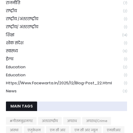
राजनीति
(7)
राष्ट्रीय
(2)
राष्ट्रीय /अंतरराष्ट्रीय
(1)
राष्ट्रीय/ अंतरराष्ट्रीय
(1)
शिक्षा
(14)
शोक संदेश
(1)
स्वास्थ्य
(6)
हेल्थ
(1)
Education
(2)
Education
(1)
Https://www.facewarta.in/2025/12/blog-Post_22.html
(1)
News
(3)
MAIN TAGS
#गौतमबुद्धनगर
अंतरराष्ट्रीय
अपराध
अपराध/Crime
आस्था
एजुकेशन
एन सी आर
एन सी आर न्यूज
एनसीआर