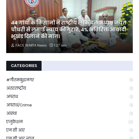
44 गांवों के किसानों ने राष्ट्रीय लोक दल अध्यक्ष जयंत
चौधरी से लगाई न्याय की गुहार, 4% अतिरिक्त आबादी
भूखंड दिलाने की मांग।
FACE WARTA News
1:27 am
CATEGORIES
#गौतमबुद्धनगर
(1)
अंतरराष्ट्रीय
(1)
अपराध
(1)
अपराध/Crime
(1)
आस्था
(1)
एजुकेशन
(2)
एन सी आर
(1)
एन सी आर न्यूज
(1)