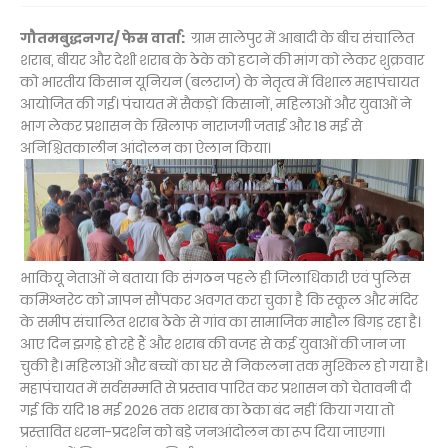
गौतमबुद्धनगर/ फेस वार्ता:
ग्राम सालेपुर में आबादी के बीच संचालित
शराब, बीयर और देशी शराब के ठेके को हटाने की मांग को लेकर शुक्रवार
को भारतीय किसान यूनियन (बलराज) के नेतृत्व में विशाल महापंचायत
आयोजित की गई। पंचायत में सैकड़ों किसानों, महिलाओं और युवाओं ने
भाग लेकर प्रशासन के खिलाफ नाराजगी जताई और 18 मई से
अनिश्चितकालीन आंदोलन का ऐलान किया।
भाकियू नेताओं ने बताया कि संगठन पहले ही जिलाधिकारी एवं पुलिस
कमिश्नरेट को ज्ञापन सौंपकर अवगत करा चुका है कि स्कूल और मंदिर
के समीप संचालित शराब ठेके से गांव का सामाजिक माहौल बिगड़ रहा है।
आए दिन झगड़े हो रहे हैं और शराब की वजह से कई युवाओं की जान जा
चुकी है। महिलाओं और बच्चों का घर से निकलना तक मुश्किल हो गया है।
महापंचायत में सर्वसम्मति से प्रस्ताव पारित कर प्रशासन को चेतावनी दी
गई कि यदि 18 मई 2026 तक शराब का ठेका बंद नहीं किया गया तो
प्रस्तावित धरना-प्रदर्शन को बड़े जनआंदोलन का रूप दिया जाएगा।