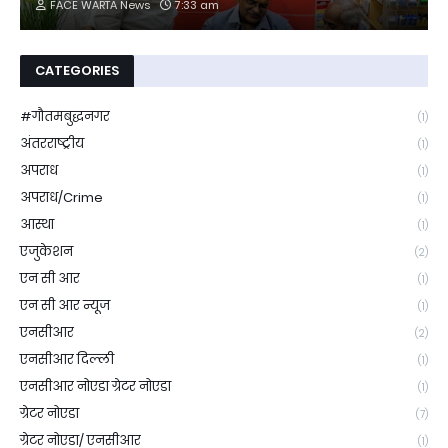
FACE WARTA News
7:33 am
CATEGORIES
#गौतमबुद्धनगर
(1)
अंतरराष्ट्रीय
(1)
अपराध
(1)
अपराध/Crime
(1)
आस्था
(1)
एजुकेशन
(2)
एन सी आर
(1)
एन सी आर न्यूज
(1)
एनसीआर
(2)
एनसीआर दिल्ली
(1)
एनसीआर नोएडा ग्रेटर नोएडा
(1)
ग्रेटर नोएडा
(7)
ग्रेटर नोएडा/ एनसीआर
(1)