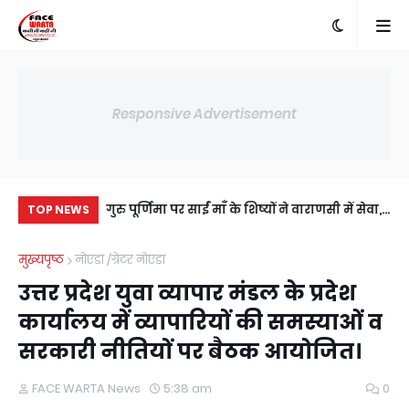
Responsive Advertisement
में अंसल गोल्फ
गुरु पूर्णिमा पर साईं माँ के शिष्यों ने वाराणसी में सेवा,
दाद
TOP NEWS
ी सहमति, RWA
संस्कार और आध्यात्म का दिया संदेश
हुआ
मुख्यपृष्ठ
नोएडा /ग्रेटर नोएडा
य।
उत्तर प्रदेश युवा व्यापार मंडल के प्रदेश
कार्यालय में व्यापारियों की समस्याओं व
सरकारी नीतियों पर बैठक आयोजित।
FACE WARTA News
5:38 am
0