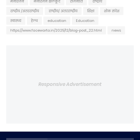
मनोरंजन
मनोरंजन खेलकूद
राजनीति
राष्ट्रीय
राष्ट्रीय /अंतरराष्ट्रीय
राष्ट्रीय/ अंतरराष्ट्रीय
शिक्षा
शोक संदेश
स्वास्थ्य
हेल्थ
education
Education
https://www.facewarta.in/2025/12/blog-post_22.html
news
Responsive Advertisement