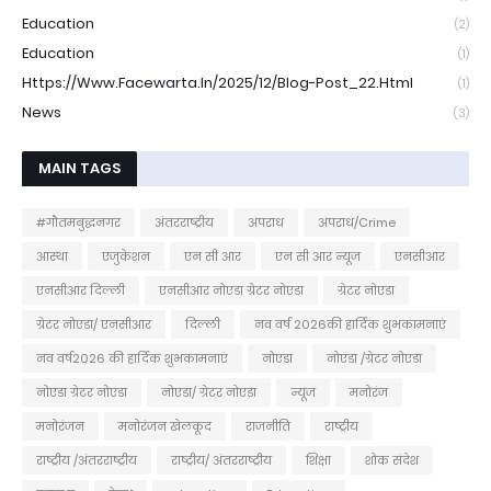
Education
(2)
Education
(1)
Https://www.facewarta.in/2025/12/blog-Post_22.html
(1)
News
(3)
MAIN TAGS
#गौतमबुद्धनगर
अंतरराष्ट्रीय
अपराध
अपराध/Crime
आस्था
एजुकेशन
एन सी आर
एन सी आर न्यूज
एनसीआर
एनसीआर दिल्ली
एनसीआर नोएडा ग्रेटर नोएडा
ग्रेटर नोएडा
ग्रेटर नोएडा/ एनसीआर
दिल्ली
नव वर्ष 2026की हार्दिक शुभकामनाएं
नव वर्ष2026 की हार्दिक शुभकामनाएं
नोएडा
नोएडा /ग्रेटर नोएडा
नोएडा ग्रेटर नोएडा
नोएडा/ ग्रेटर नोएडा
न्यूज
मनोरंज
मनोरंजन
मनोरंजन खेलकूद
राजनीति
राष्ट्रीय
राष्ट्रीय /अंतरराष्ट्रीय
राष्ट्रीय/ अंतरराष्ट्रीय
शिक्षा
शोक संदेश