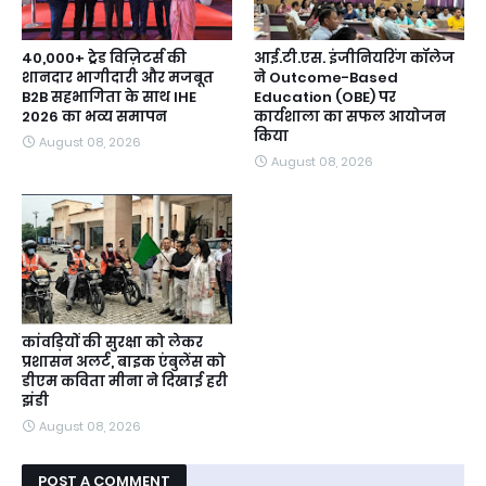
40,000+ ट्रेड विज़िटर्स की
आई.टी.एस. इंजीनियरिंग कॉलेज
शानदार भागीदारी और मजबूत
ने Outcome-Based
B2B सहभागिता के साथ IHE
Education (OBE) पर
2026 का भव्य समापन
कार्यशाला का सफल आयोजन
किया
August 08, 2026
August 08, 2026
कांवड़ियों की सुरक्षा को लेकर
प्रशासन अलर्ट, बाइक एंबुलेंस को
डीएम कविता मीना ने दिखाई हरी
झंडी
August 08, 2026
POST A COMMENT