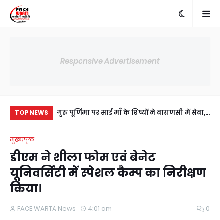
Responsive Advertisement
में अंसल गोल्फ
गुरु पूर्णिमा पर साईं माँ के शिष्यों ने वाराणसी में सेवा,
प्र
TOP NEWS
ी सहमति, RWA
संस्कार और आध्यात्म का दिया संदेश
जी
मुख्यपृष्ठ
य।
उप
डीएम ने शीला फोम एवं बेनेट
यूनिवर्सिटी में स्पेशल कैम्प का निरीक्षण
किया।
FACE WARTA News
4:01 am
0