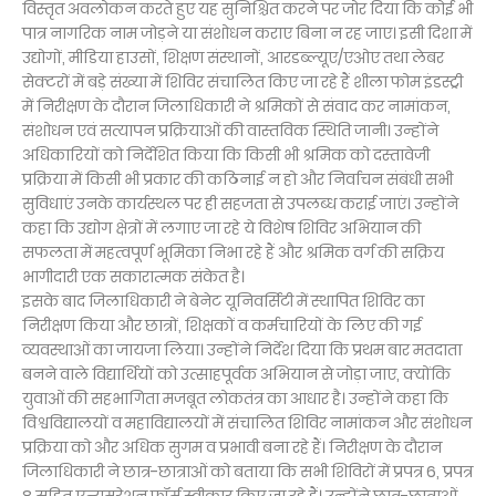
विस्तृत अवलोकन करते हुए यह सुनिश्चित करने पर जोर दिया कि कोई भी
पात्र नागरिक नाम जोड़ने या संशोधन कराए बिना न रह जाए। इसी दिशा में
उद्योगों, मीडिया हाउसों, शिक्षण संस्थानों, आरडब्ल्यूए/एओए तथा लेबर
सेक्टरों में बड़े संख्या में शिविर संचालित किए जा रहे हैं शीला फोम इंडस्ट्री
में निरीक्षण के दौरान जिलाधिकारी ने श्रमिकों से संवाद कर नामांकन,
संशोधन एवं सत्यापन प्रक्रियाओं की वास्तविक स्थिति जानी। उन्होंने
अधिकारियों को निर्देशित किया कि किसी भी श्रमिक को दस्तावेजी
प्रक्रिया में किसी भी प्रकार की कठिनाई न हो और निर्वाचन संबंधी सभी
सुविधाएं उनके कार्यस्थल पर ही सहजता से उपलब्ध कराई जाएं। उन्होंने
कहा कि उद्योग क्षेत्रों में लगाए जा रहे ये विशेष शिविर अभियान की
सफलता में महत्वपूर्ण भूमिका निभा रहे हैं और श्रमिक वर्ग की सक्रिय
भागीदारी एक सकारात्मक संकेत है।
इसके बाद जिलाधिकारी ने बेनेट यूनिवर्सिटी में स्थापित शिविर का
निरीक्षण किया और छात्रों, शिक्षकों व कर्मचारियों के लिए की गई
व्यवस्थाओं का जायजा लिया। उन्होंने निर्देश दिया कि प्रथम बार मतदाता
बनने वाले विद्यार्थियों को उत्साहपूर्वक अभियान से जोड़ा जाए, क्योंकि
युवाओं की सहभागिता मजबूत लोकतंत्र का आधार है। उन्होंने कहा कि
विश्वविद्यालयों व महाविद्यालयों में संचालित शिविर नामांकन और संशोधन
प्रक्रिया को और अधिक सुगम व प्रभावी बना रहे हैं। निरीक्षण के दौरान
जिलाधिकारी ने छात्र-छात्राओं को बताया कि सभी शिविरों में प्रपत्र 6, प्रपत्र