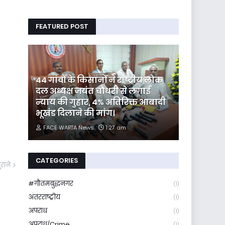
FEATURED POST
44 गांवों के किसानों ने राष्ट्रीय लोक
दल अध्यक्ष जयंत चौधरी से लगाई
न्याय की गुहार, 4% अतिरिक्त आबादी
भूखंड दिलाने की मांग।
FACE WARTA News
1:27 am
CATEGORIES
ुराने
#गौतमबुद्धनगर
(1)
अंतरराष्ट्रीय
(1)
अपराध
(1)
अपराध/Crime
(1)