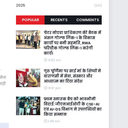
2025
(243)
POPULAR
RECENTS
COMMENTS
ग्रेटर नोएडा प्राधिकरण की बैठक में
अंसल गोल्फ लिंक-1 के विकास
कार्यों पर बनी सहमति, RWA
परिचौक गोल्फ लिंक-1 करेगी
कार्य।
6:52 am
गुरु पूर्णिमा पर साईं माँ के शिष्यों ने
ज
वाराणसी में सेवा, संस्कार और
 मेन
आध्यात्म का दिया संदेश
मारी
8:47 pm
प्रथम स्नातक बैच को भावभीनी
विदाई: जीएनआईओटी के CSE–AI
एवं AI-DS विभाग ने उपलब्धियों का
किया सम्मान
1:48 am