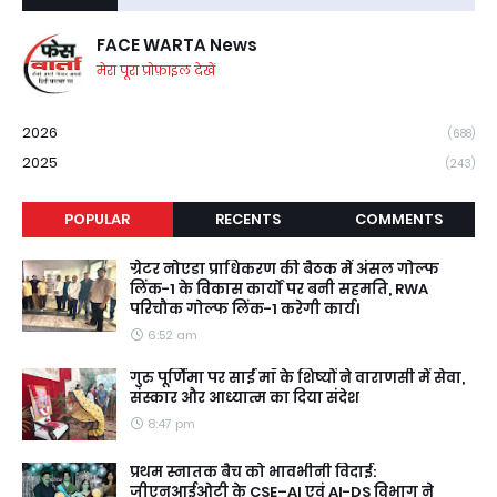
FACE WARTA News
मेरा पूरा प्रोफ़ाइल देखें
2026
(688)
2025
(243)
POPULAR
RECENTS
COMMENTS
ग्रेटर नोएडा प्राधिकरण की बैठक में अंसल गोल्फ
लिंक-1 के विकास कार्यों पर बनी सहमति, RWA
परिचौक गोल्फ लिंक-1 करेगी कार्य।
6:52 am
गुरु पूर्णिमा पर साईं माँ के शिष्यों ने वाराणसी में सेवा,
संस्कार और आध्यात्म का दिया संदेश
8:47 pm
प्रथम स्नातक बैच को भावभीनी विदाई:
जीएनआईओटी के CSE–AI एवं AI-DS विभाग ने