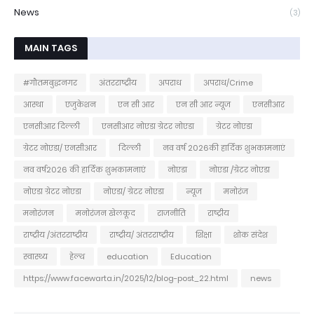
News
(3)
MAIN TAGS
#गौतमबुद्धनगर
अंतरराष्ट्रीय
अपराध
अपराध/Crime
आस्था
एजुकेशन
एन सी आर
एन सी आर न्यूज
एनसीआर
एनसीआर दिल्ली
एनसीआर नोएडा ग्रेटर नोएडा
ग्रेटर नोएडा
ग्रेटर नोएडा/ एनसीआर
दिल्ली
नव वर्ष 2026की हार्दिक शुभकामनाएं
नव वर्ष2026 की हार्दिक शुभकामनाएं
नोएडा
नोएडा /ग्रेटर नोएडा
नोएडा ग्रेटर नोएडा
नोएडा/ ग्रेटर नोएडा
न्यूज
मनोरंज
मनोरंजन
मनोरंजन खेलकूद
राजनीति
राष्ट्रीय
राष्ट्रीय /अंतरराष्ट्रीय
राष्ट्रीय/ अंतरराष्ट्रीय
शिक्षा
शोक संदेश
स्वास्थ्य
हेल्थ
education
Education
https://www.facewarta.in/2025/12/blog-post_22.html
news