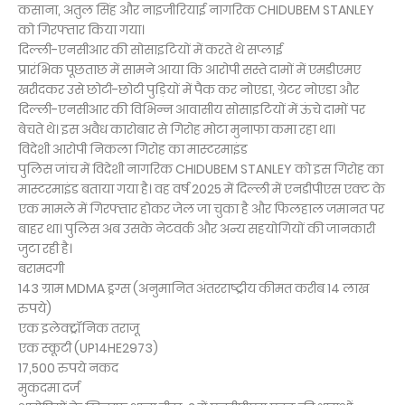
कसाना, अतुल सिंह और नाइजीरियाई नागरिक CHIDUBEM STANLEY
को गिरफ्तार किया गया।
दिल्ली-एनसीआर की सोसाइटियों में करते थे सप्लाई
प्रारंभिक पूछताछ में सामने आया कि आरोपी सस्ते दामों में एमडीएमए
खरीदकर उसे छोटी-छोटी पुड़ियों में पैक कर नोएडा, ग्रेटर नोएडा और
दिल्ली-एनसीआर की विभिन्न आवासीय सोसाइटियों में ऊंचे दामों पर
बेचते थे। इस अवैध कारोबार से गिरोह मोटा मुनाफा कमा रहा था।
विदेशी आरोपी निकला गिरोह का मास्टरमाइंड
पुलिस जांच में विदेशी नागरिक CHIDUBEM STANLEY को इस गिरोह का
मास्टरमाइंड बताया गया है। वह वर्ष 2025 में दिल्ली में एनडीपीएस एक्ट के
एक मामले में गिरफ्तार होकर जेल जा चुका है और फिलहाल जमानत पर
बाहर था। पुलिस अब उसके नेटवर्क और अन्य सहयोगियों की जानकारी
जुटा रही है।
बरामदगी
143 ग्राम MDMA ड्रग्स (अनुमानित अंतरराष्ट्रीय कीमत करीब 14 लाख
रुपये)
एक इलेक्ट्रॉनिक तराजू
एक स्कूटी (UP14HE2973)
17,500 रुपये नकद
मुकदमा दर्ज