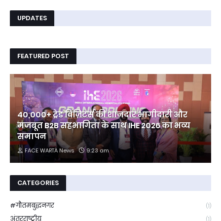
UPDATES
FEATURED POST
40,000+ ट्रेड विज़िटर्स की शानदार भागीदारी और
मजबूत B2B सहभागिता के साथ IHE 2026 का भव्य
समापन
FACE WARTA News
9:23 am
CATEGORIES
#गौतमबुद्धनगर
(1)
अंतरराष्ट्रीय
(1)