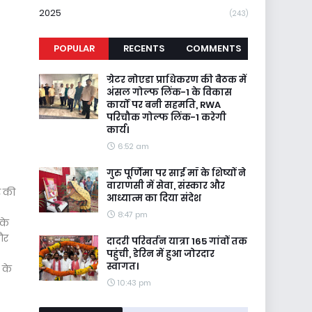
2025
(243)
POPULAR
RECENTS
COMMENTS
ग्रेटर नोएडा प्राधिकरण की बैठक में
अंसल गोल्फ लिंक-1 के विकास
कार्यों पर बनी सहमति, RWA
परिचौक गोल्फ लिंक-1 करेगी
कार्य।
6:52 am
गुरु पूर्णिमा पर साईं माँ के शिष्यों ने
वाराणसी में सेवा, संस्कार और
र की
आध्यात्म का दिया संदेश
8:47 pm
 के
 और
दादरी परिवर्तन यात्रा 165 गांवों तक
पहुंची, डेरिन में हुआ जोरदार
स्वागत।
 के
10:43 pm