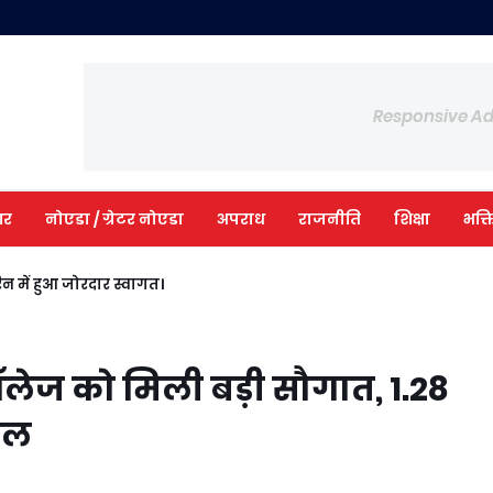
Responsive A
आर
नोएडा / ग्रेटर नोएडा
अपराध
राजनीति
शिक्षा
भक्त
 जीडी गोयंका पब्लिक स्कूल के विद्यार्थी
ची, डेरिन में हुआ जोरदार स्वागत।
ॉलेज को मिली बड़ी सौगात, 1.28
हाल