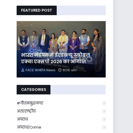
FEATURED POST
भारत मंडपम में ईएडब्ल्यू ग्लोबल
एक्वा एक्सपो 2026 का आगाज़
FACE WARTA News
8:06 am
CATEGORIES
#गौतमबुद्धनगर
(1)
अंतरराष्ट्रीय
(1)
अपराध
(1)
अपराध/Crime
(1)