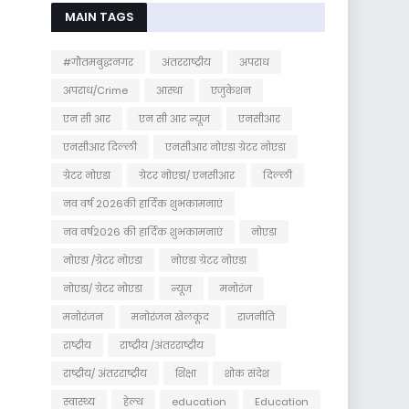
MAIN TAGS
#गौतमबुद्धनगर
अंतरराष्ट्रीय
अपराध
अपराध/Crime
आस्था
एजुकेशन
एन सी आर
एन सी आर न्यूज
एनसीआर
एनसीआर दिल्ली
एनसीआर नोएडा ग्रेटर नोएडा
ग्रेटर नोएडा
ग्रेटर नोएडा/ एनसीआर
दिल्ली
नव वर्ष 2026की हार्दिक शुभकामनाएं
नव वर्ष2026 की हार्दिक शुभकामनाएं
नोएडा
नोएडा /ग्रेटर नोएडा
नोएडा ग्रेटर नोएडा
नोएडा/ ग्रेटर नोएडा
न्यूज
मनोरंज
मनोरंजन
मनोरंजन खेलकूद
राजनीति
राष्ट्रीय
राष्ट्रीय /अंतरराष्ट्रीय
राष्ट्रीय/ अंतरराष्ट्रीय
शिक्षा
शोक संदेश
स्वास्थ्य
हेल्थ
education
Education