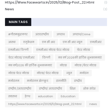
Https://www.facewarta.in/2025/12/blog-Post_22.html
(1)
News
(3)
MAIN TAGS
#गौतमबुद्धनगर
अंतरराष्ट्रीय
अपराध
अपराध/Crime
आस्था
एजुकेशन
एन सी आर
एन सी आर न्यूज
एनसीआर
एनसीआर दिल्ली
एनसीआर नोएडा ग्रेटर नोएडा
ग्रेटर नोएडा
ग्रेटर नोएडा/ एनसीआर
दिल्ली
नव वर्ष 2026की हार्दिक शुभकामनाएं
नव वर्ष2026 की हार्दिक शुभकामनाएं
नोएडा
नोएडा /ग्रेटर नोएडा
नोएडा ग्रेटर नोएडा
नोएडा/ ग्रेटर नोएडा
न्यूज
मनोरंज
मनोरंजन
मनोरंजन खेलकूद
राजनीति
राष्ट्रीय
राष्ट्रीय /अंतरराष्ट्रीय
राष्ट्रीय/ अंतरराष्ट्रीय
शिक्षा
शोक संदेश
स्वास्थ्य
हेल्थ
education
Education
https://www.facewarta.in/2025/12/blog-post_22.html
news