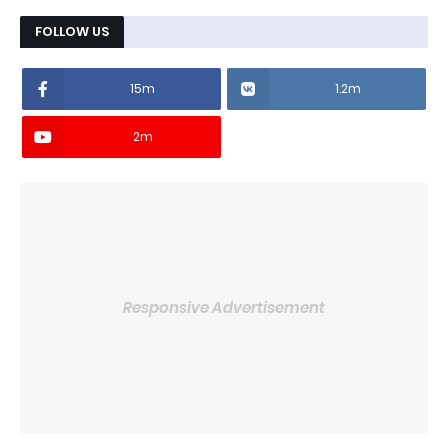
FOLLOW US
15m
1.2m
2m
Responsive Advertisement