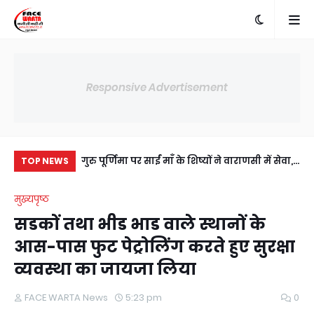
Responsive Advertisement
में अंसल गोल्फ
गुरु पूर्णिमा पर साईं माँ के शिष्यों ने वाराणसी में सेवा,
दाद
TOP NEWS
ी सहमति, RWA
संस्कार और आध्यात्म का दिया संदेश
हुआ
मुख्यपृष्ठ
य।
सडकों तथा भीड भाड वाले स्थानों के
आस-पास फुट पेट्रोलिंग करते हुए सुरक्षा
व्यवस्था का जायजा लिया
FACE WARTA News
5:23 pm
0