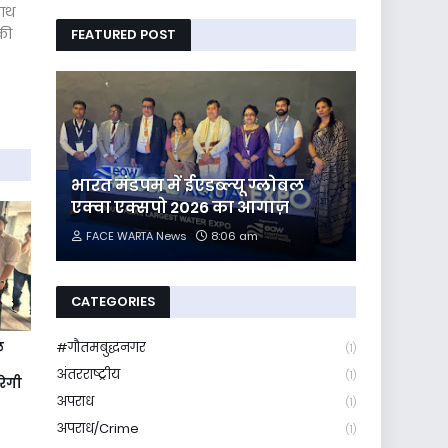
साथ
की
FEATURED POST
भारत मंडपम में ईएडब्ल्यू ग्लोबल
एक्वा एक्सपो 2026 का आगाज़
FACE WARTA News
8:06 am
CATEGORIES
#गौतमबुद्धनगर
ल
(1)
अंतरराष्ट्रीय
(1)
रेगी
अपराध
(1)
अपराध/Crime
(1)