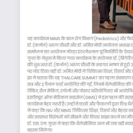
यह कार्यक्रम NIIMS के बाल रोग विभाग (Pediatrics) और प
डॉ. (कर्नल) अरुण चौधरी और डॉ. अमित मोदी आयोजन अध्यक्ष रह
सम्मेलन का आयोजन नोएडा इंटरनेशनल यूनिवर्सिटी के चेयरमैन ड
गुप्ता के नेतृत्व में किया गया। कार्यक्रम के संयोजक डॉ. (ब्रिग
की शुरुआत डॉ. (कर्नल) अरुण चौधरी के स्वागत भाषण से हुई। 
पर जोर दिया। वहीं डॉ. अमित मोदी ने चिकित्सा शिक्षा, रिसर्च औ
झा ने बताया कि यह THALCARE SUMMIT का पहला संस्करण था, जिस
सत्र और 2 पैनल चर्चा आयोजित की गईं, जिनमें थैलेसीमिया की ज
क्विज, रील मेकिंग, रंगोली और पोस्टर प्रतियोगिताएं भी आयोजित की
इंस्टीट्यूट ऑफ मेडिकल साइंसेज (GIMS) ने इस पहल की सराह
कार्यक्रम बेहद जरूरी है। उन्होंने छात्रों और फैकल्टी द्वारा विश्
ने कहा कि NIU और NIIMS चिकित्सा शिक्षा, रिसर्च और बेहतर स्वास
और स्वास्थ्य विशेषज्ञों को सीखने और विचार साझा करने का मौ
डॉ. एस. एन. गुप्ता ने कहा कि थैलेसीमिया आज भी एक बड़ी स्वा
बढ़ावा मिलेगा।