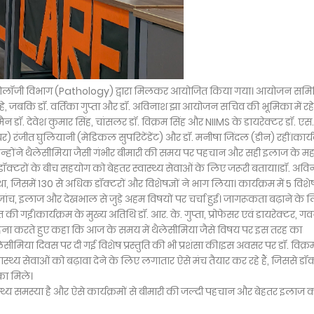
ैथोलॉजी विभाग (Pathology) द्वारा मिलकर आयोजित किया गया। आयोजन समिति
े, जबकि डॉ. वर्तिका गुप्ता और डॉ. अविनाश झा आयोजन सचिव की भूमिका में रह
ॉ. देवेश कुमार सिंह, चांसलर डॉ. विक्रम सिंह और NIIMS के डायरेक्टर डॉ. एस
ेडियर) रंजीत घुलियानी (मेडिकल सुपरिटेंडेंट) और डॉ. मनीषा जिंदल (डीन) रहीं।कार्य
उन्होंने थैलेसीमिया जैसी गंभीर बीमारी की समय पर पहचान और सही इलाज के मह
र डॉक्टरों के बीच सहयोग को बेहतर स्वास्थ्य सेवाओं के लिए जरूरी बताया।डॉ. अव
में 130 से अधिक डॉक्टरों और विशेषज्ञों ने भाग लिया। कार्यक्रम में 5 विशेष
ांच, इलाज और देखभाल से जुड़े अहम विषयों पर चर्चा हुई। जागरूकता बढ़ाने के 
 गईं।कार्यक्रम के मुख्य अतिथि डॉ. आर. के. गुप्ता, प्रोफेसर एवं डायरेक्टर, गवर्
ना करते हुए कहा कि आज के समय में थैलेसीमिया जैसे विषय पर इस तरह का
व थैलेसीमिया दिवस पर दी गई विशेष प्रस्तुति की भी प्रशंसा की।इस अवसर पर डॉ. विक्र
्थ्य सेवाओं को बढ़ावा देने के लिए लगातार ऐसे मंच तैयार कर रहे हैं, जिससे डॉक्
का मिले।
स्थ्य समस्या है और ऐसे कार्यक्रमों से बीमारी की जल्दी पहचान और बेहतर इलाज 