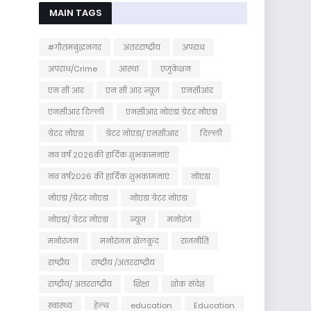
MAIN TAGS
#गौतमबुद्धनगर
अंतरराष्ट्रीय
अपराध
अपराध/Crime
आस्था
एजुकेशन
एन सी आर
एन सी आर न्यूज
एनसीआर
एनसीआर दिल्ली
एनसीआर नोएडा ग्रेटर नोएडा
ग्रेटर नोएडा
ग्रेटर नोएडा/ एनसीआर
दिल्ली
नव वर्ष 2026की हार्दिक शुभकामनाएं
नव वर्ष2026 की हार्दिक शुभकामनाएं
नोएडा
नोएडा /ग्रेटर नोएडा
नोएडा ग्रेटर नोएडा
नोएडा/ ग्रेटर नोएडा
न्यूज
मनोरंज
मनोरंजन
मनोरंजन खेलकूद
राजनीति
राष्ट्रीय
राष्ट्रीय /अंतरराष्ट्रीय
राष्ट्रीय/ अंतरराष्ट्रीय
शिक्षा
शोक संदेश
स्वास्थ्य
हेल्थ
education
Education