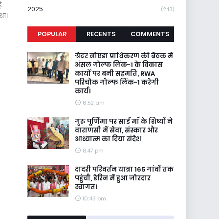
े
2025
(243)
था।
POPULAR
RECENTS
COMMENTS
ग्रेटर नोएडा प्राधिकरण की बैठक में
अंसल गोल्फ लिंक-1 के विकास
कार्यों पर बनी सहमति, RWA
परिचौक गोल्फ लिंक-1 करेगी
कार्य।
6:52 am
गुरु पूर्णिमा पर साईं माँ के शिष्यों ने
वाराणसी में सेवा, संस्कार और
आध्यात्म का दिया संदेश
8:47 pm
दादरी परिवर्तन यात्रा 165 गांवों तक
पहुंची, डेरिन में हुआ जोरदार
स्वागत।
10:43 pm