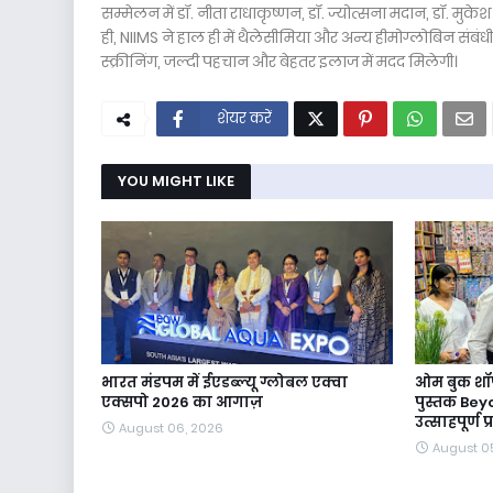
सम्मेलन में डॉ. नीता राधाकृष्णन, डॉ. ज्योत्सना मदान, डॉ. मु
ही, NIIMS ने हाल ही में थैलेसीमिया और अन्य हीमोग्लोबिन संब
स्क्रीनिंग, जल्दी पहचान और बेहतर इलाज में मदद मिलेगी।
शेयर करें
YOU MIGHT LIKE
भारत मंडपम में ईएडब्ल्यू ग्लोबल एक्वा
ओम बुक शॉप
एक्सपो 2026 का आगाज़
पुस्तक Bey
उत्साहपूर्ण 
August 06, 2026
August 0