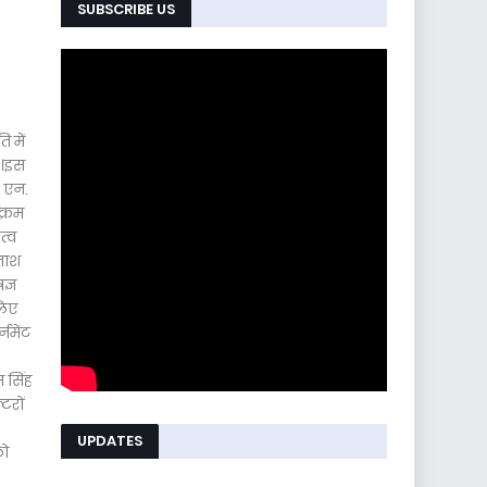
SUBSCRIBE US
 में
े।इस
. एन.
क्रम
त्व
िनाश
ज्ञ
लिए
नमेंट
म सिंह
टरों
UPDATES
को