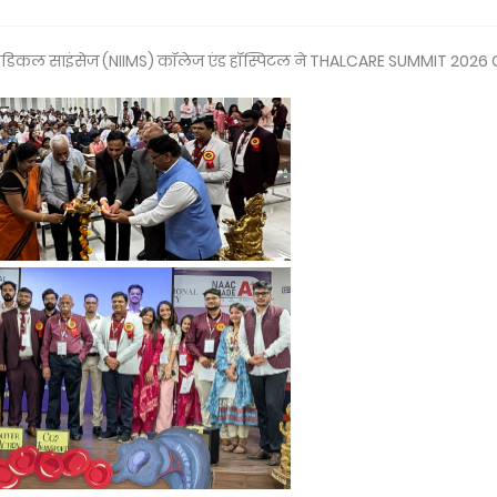
 मेडिकल साइंसेज (NIIMS) कॉलेज एंड हॉस्पिटल ने THALCARE SUMMIT 2026