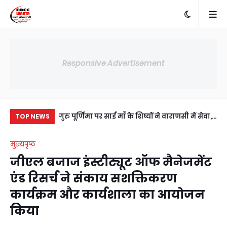
Responsive Advertisement
में अंसल गोल्फ
गुरु पूर्णिमा पर साईं माँ के शिष्यों ने वाराणसी में सेवा,
प्र
TOP NEWS
ी सहमति, RWA
संस्कार और आध्यात्म का दिया संदेश
जी
मुख्यपृष्ठ
य।
उप
जीएल बजाज इंस्टीट्यूट ऑफ मैनेजमेंट
एंड रिसर्च ने संकाय सशक्तिकरण
कार्यक्रम और कार्यशाला का आयोजन
किया