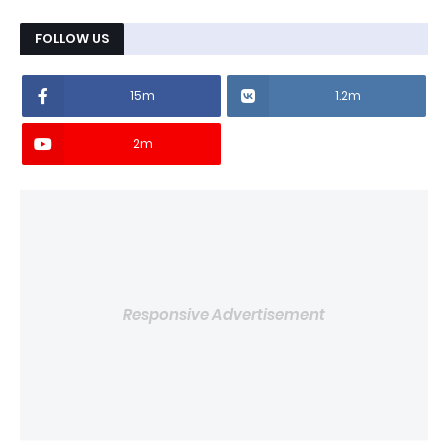
FOLLOW US
15m
1.2m
2m
Responsive Advertisement