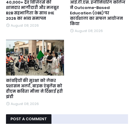
40,000+ ट्रेड विज़िटर्स की
आई.टी.एस. इंजीनियरिंग कॉलेज
शानदार भागीदारी और मजबूत
ने Outcome-Based
B2B सहभागिता के साथ IHE
Education (OBE) पर
2026 का भव्य समापन
कार्यशाला का सफल आयोजन
किया
August 08, 2026
August 08, 2026
कांवड़ियों की सुरक्षा को लेकर
प्रशासन अलर्ट, बाइक एंबुलेंस को
डीएम कविता मीना ने दिखाई हरी
झंडी
August 08, 2026
POST A COMMENT