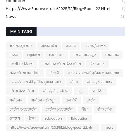
Education
(1)
Https://www.facewarta.in/2025/12/blog-Post_22.html
(1)
News
(3)
MAIN TAGS
#गौतमबुद्धनगर
अंतरराष्ट्रीय
अपराध
अपराध/Crime
आस्था
एजुकेशन
एन सी आर
एन सी आर न्यूज
एनसीआर
एनसीआर दिल्ली
एनसीआर नोएडा ग्रेटर नोएडा
ग्रेटर नोएडा
ग्रेटर नोएडा/ एनसीआर
दिल्ली
नव वर्ष 2026की हार्दिक शुभकामनाएं
नव वर्ष2026 की हार्दिक शुभकामनाएं
नोएडा
नोएडा /ग्रेटर नोएडा
नोएडा ग्रेटर नोएडा
नोएडा/ ग्रेटर नोएडा
न्यूज
मनोरंज
मनोरंजन
मनोरंजन खेलकूद
राजनीति
राष्ट्रीय
राष्ट्रीय /अंतरराष्ट्रीय
राष्ट्रीय/ अंतरराष्ट्रीय
शिक्षा
शोक संदेश
स्वास्थ्य
हेल्थ
education
Education
https://www.facewarta.in/2025/12/blog-post_22.html
news