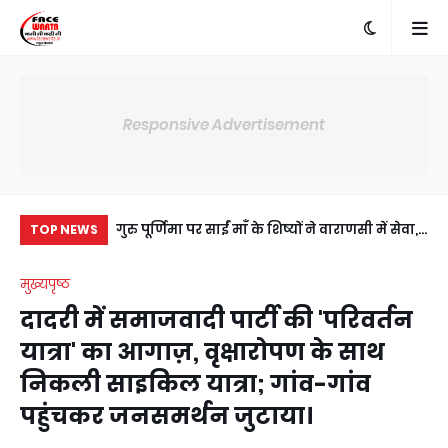
Responsive Advertisement
में अंसल गोल्फ
गुरु पूर्णिमा पर साईं माँ के शिष्यों ने वाराणसी में सेवा,
दाद
TOP NEWS
ी सहमति, RWA
संस्कार और आध्यात्म का दिया संदेश
हुआ
मुख्यपृष्ठ
य।
दादरी में समाजवादी पार्टी की 'परिवर्तन
यात्रा' का आगाज़, वृक्षारोपण के साथ
निकली साइकिल यात्रा; गांव-गांव
पहुंचकर जनसमर्थन जुटाया।