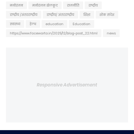
मनोरंजन
मनोरंजन खेलकूद
राजनीति
राष्ट्रीय
राष्ट्रीय /अंतरराष्ट्रीय
राष्ट्रीय/ अंतरराष्ट्रीय
शिक्षा
शोक संदेश
स्वास्थ्य
हेल्थ
education
Education
https://www.facewarta.in/2025/12/blog-post_22.html
news
Responsive Advertisement