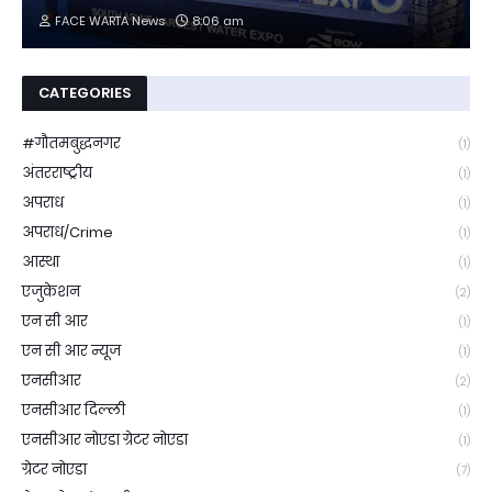
FACE WARTA News
8:06 am
CATEGORIES
#गौतमबुद्धनगर
(1)
अंतरराष्ट्रीय
(1)
अपराध
(1)
अपराध/Crime
(1)
आस्था
(1)
एजुकेशन
(2)
एन सी आर
(1)
एन सी आर न्यूज
(1)
एनसीआर
(2)
एनसीआर दिल्ली
(1)
एनसीआर नोएडा ग्रेटर नोएडा
(1)
ग्रेटर नोएडा
(7)