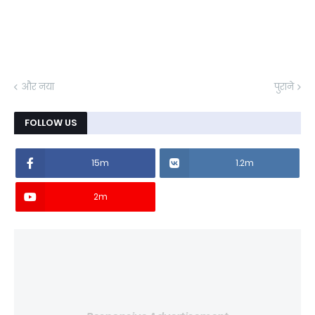
और नया
पुराने
FOLLOW US
15m
1.2m
2m