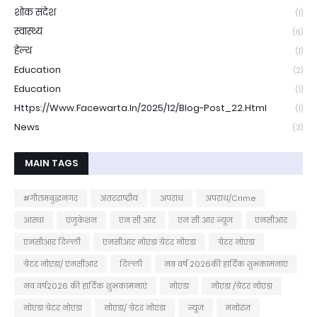
शोक संदेश
(1)
स्वास्थ्य
(6)
हेल्थ
(1)
Education
(2)
Education
(1)
Https://www.facewarta.in/2025/12/blog-Post_22.html
(1)
News
(3)
MAIN TAGS
#गौतमबुद्धनगर
अंतरराष्ट्रीय
अपराध
अपराध/Crime
आस्था
एजुकेशन
एन सी आर
एन सी आर न्यूज
एनसीआर
एनसीआर दिल्ली
एनसीआर नोएडा ग्रेटर नोएडा
ग्रेटर नोएडा
ग्रेटर नोएडा/ एनसीआर
दिल्ली
नव वर्ष 2026की हार्दिक शुभकामनाएं
नव वर्ष2026 की हार्दिक शुभकामनाएं
नोएडा
नोएडा /ग्रेटर नोएडा
नोएडा ग्रेटर नोएडा
नोएडा/ ग्रेटर नोएडा
न्यूज
मनोरंज