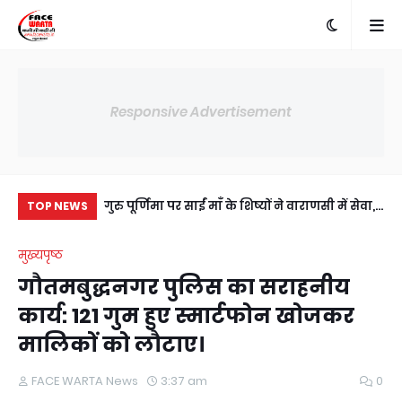
Responsive Advertisement
में अंसल गोल्फ
गुरु पूर्णिमा पर साईं माँ के शिष्यों ने वाराणसी में सेवा,
प्र
TOP NEWS
ी सहमति, RWA
संस्कार और आध्यात्म का दिया संदेश
जी
मुख्यपृष्ठ
य।
उप
गौतमबुद्धनगर पुलिस का सराहनीय
कार्य: 121 गुम हुए स्मार्टफोन खोजकर
मालिकों को लौटाए।
FACE WARTA News
3:37 am
0