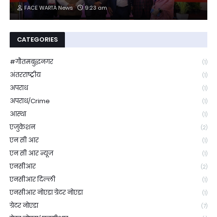
FACE WARTA News
9:23 am
CATEGORIES
#गौतमबुद्धनगर
(1)
अंतरराष्ट्रीय
(1)
अपराध
(1)
अपराध/Crime
(1)
आस्था
(1)
एजुकेशन
(2)
एन सी आर
(1)
एन सी आर न्यूज
(1)
एनसीआर
(2)
एनसीआर दिल्ली
(1)
एनसीआर नोएडा ग्रेटर नोएडा
(1)
ग्रेटर नोएडा
(7)