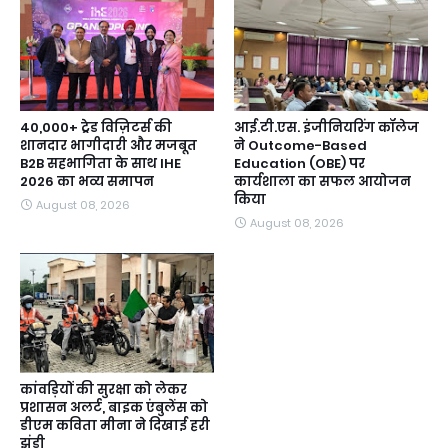
40,000+ ट्रेड विज़िटर्स की
आई.टी.एस. इंजीनियरिंग कॉलेज
शानदार भागीदारी और मजबूत
ने Outcome-Based
B2B सहभागिता के साथ IHE
Education (OBE) पर
2026 का भव्य समापन
कार्यशाला का सफल आयोजन
किया
August 08, 2026
August 08, 2026
कांवड़ियों की सुरक्षा को लेकर
प्रशासन अलर्ट, बाइक एंबुलेंस को
डीएम कविता मीना ने दिखाई हरी
झंडी