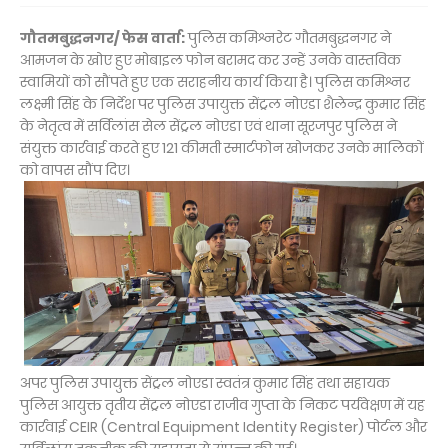
गौतमबुद्धनगर/ फेस वार्ता:
पुलिस कमिश्नरेट गौतमबुद्धनगर ने
आमजन के खोए हुए मोबाइल फोन बरामद कर उन्हें उनके वास्तविक
स्वामियों को सौंपते हुए एक सराहनीय कार्य किया है। पुलिस कमिश्नर
लक्ष्मी सिंह के निर्देश पर पुलिस उपायुक्त सेंट्रल नोएडा शैलेन्द्र कुमार सिंह
के नेतृत्व में सर्विलांस सेल सेंट्रल नोएडा एवं थाना सूरजपुर पुलिस ने
संयुक्त कार्रवाई करते हुए 121 कीमती स्मार्टफोन खोजकर उनके मालिकों
को वापस सौंप दिए।
अपर पुलिस उपायुक्त सेंट्रल नोएडा स्वतंत्र कुमार सिंह तथा सहायक
पुलिस आयुक्त तृतीय सेंट्रल नोएडा राजीव गुप्ता के निकट पर्यवेक्षण में यह
कार्रवाई CEIR (Central Equipment Identity Register) पोर्टल और