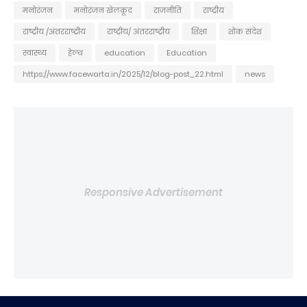
मनोरंजन
मनोरंजन खेलकूद
राजनीति
राष्ट्रीय
राष्ट्रीय /अंतरराष्ट्रीय
राष्ट्रीय/ अंतरराष्ट्रीय
शिक्षा
शोक संदेश
स्वास्थ्य
हेल्थ
education
Education
https://www.facewarta.in/2025/12/blog-post_22.html
news
Responsive Advertisement