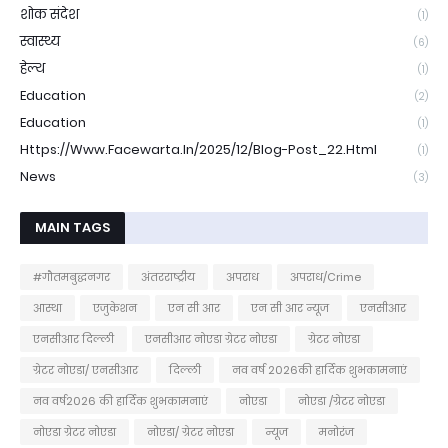
शोक संदेश
(1)
स्वास्थ्य
(6)
हेल्थ
(1)
Education
(2)
Education
(1)
Https://www.facewarta.in/2025/12/blog-Post_22.html
(1)
News
(3)
MAIN TAGS
#गौतमबुद्धनगर
अंतरराष्ट्रीय
अपराध
अपराध/Crime
आस्था
एजुकेशन
एन सी आर
एन सी आर न्यूज
एनसीआर
एनसीआर दिल्ली
एनसीआर नोएडा ग्रेटर नोएडा
ग्रेटर नोएडा
ग्रेटर नोएडा/ एनसीआर
दिल्ली
नव वर्ष 2026की हार्दिक शुभकामनाएं
नव वर्ष2026 की हार्दिक शुभकामनाएं
नोएडा
नोएडा /ग्रेटर नोएडा
नोएडा ग्रेटर नोएडा
नोएडा/ ग्रेटर नोएडा
न्यूज
मनोरंज