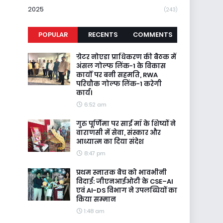
2025
(243)
POPULAR
RECENTS
COMMENTS
ग्रेटर नोएडा प्राधिकरण की बैठक में
अंसल गोल्फ लिंक-1 के विकास
कार्यों पर बनी सहमति, RWA
परिचौक गोल्फ लिंक-1 करेगी
कार्य।
6:52 am
गुरु पूर्णिमा पर साईं माँ के शिष्यों ने
वाराणसी में सेवा, संस्कार और
आध्यात्म का दिया संदेश
8:47 pm
प्रथम स्नातक बैच को भावभीनी
विदाई: जीएनआईओटी के CSE–AI
एवं AI-DS विभाग ने उपलब्धियों का
किया सम्मान
1:48 am