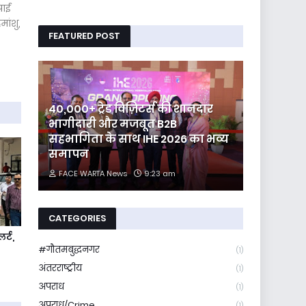
पाई
मांशु,
FEATURED POST
40,000+ ट्रेड विज़िटर्स की शानदार
भागीदारी और मजबूत B2B
सहभागिता के साथ IHE 2026 का भव्य
समापन
FACE WARTA News
9:23 am
CATEGORIES
र्ट,
#गौतमबुद्धनगर
(1)
अंतरराष्ट्रीय
(1)
अपराध
(1)
अपराध/Crime
(1)