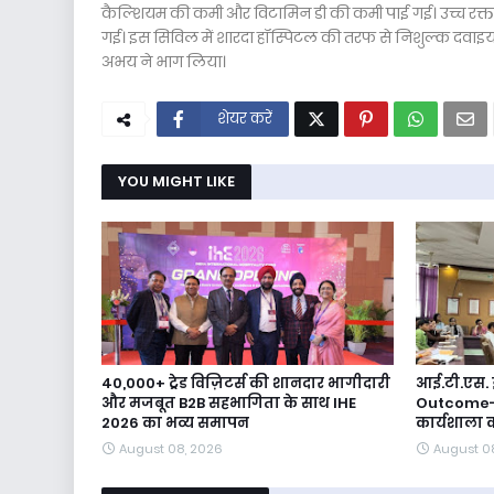
कैल्शियम की कमी और विटामिन डी की कमी पाई गई। उच्च रक्तचा
गई। इस सिविल में शारदा हॉस्पिटल की तरफ से निशुल्क दवाइयां भी
अभय ने भाग लिया।
शेयर करें
YOU MIGHT LIKE
40,000+ ट्रेड विज़िटर्स की शानदार भागीदारी
आई.टी.एस. 
और मजबूत B2B सहभागिता के साथ IHE
Outcome-
2026 का भव्य समापन
कार्यशाला
August 08, 2026
August 0