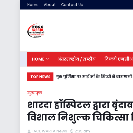
Home
About
Contact Us
HOME
अंतरराष्ट्रीय / राष्ट्रीय
दिल्ली एनसी
गुरु पूर्णिमा पर साईं माँ के शिष्यों ने वाराणस
TOP NEWS
मुख्यपृष्ठ
शारदा हॉस्पिटल द्वारा वृंदावन
विशाल निशुल्क चिकित्सा 
FACE WARTA News
2:35 am