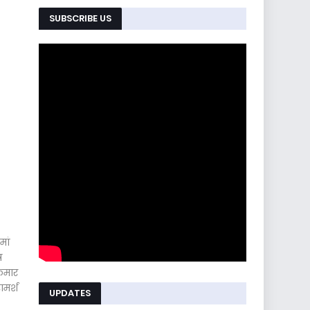
SUBSCRIBE US
मां
ष
कुमार
ामर्श
UPDATES